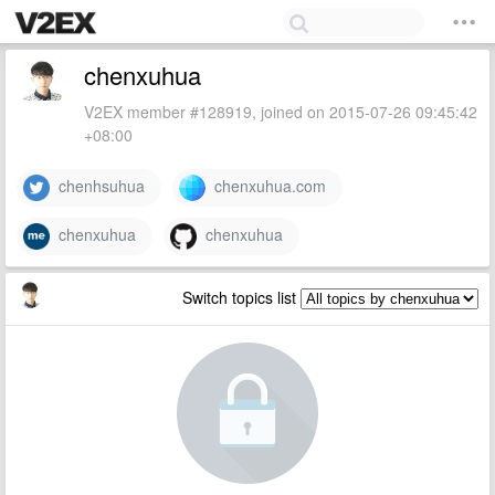
chenxuhua
V2EX member #128919, joined on 2015-07-26 09:45:42
+08:00
chenhsuhua
chenxuhua.com
chenxuhua
chenxuhua
Switch topics list