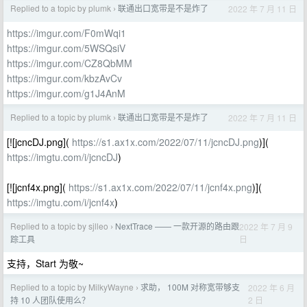
Replied to a topic by plumk
联通出口宽带是不是炸了
2022 年 7 月 11 日
›
https://imgur.com/F0mWqi1
https://imgur.com/5WSQsiV
https://imgur.com/CZ8QbMM
https://imgur.com/kbzAvCv
https://imgur.com/g1J4AnM
Replied to a topic by plumk
联通出口宽带是不是炸了
2022 年 7 月 11 日
›
[![jcncDJ.png](
https://s1.ax1x.com/2022/07/11/jcncDJ.png
)](
https://imgtu.com/i/jcncDJ
)
[![jcnf4x.png](
https://s1.ax1x.com/2022/07/11/jcnf4x.png
)](
https://imgtu.com/i/jcnf4x
)
Replied to a topic by sjlleo
NextTrace —— 一款开源的路由跟
2022 年 7 月 9
›
日
踪工具
支持，Start 为敬~
Replied to a topic by MilkyWayne
求助， 100M 对称宽带够支
2022 年 6 月
›
2 日
持 10 人团队使用么？