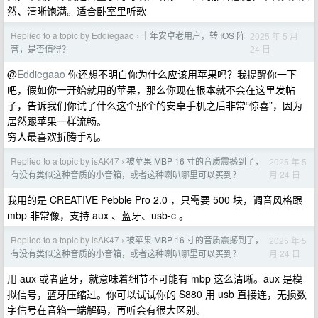
然、清晰饱满。适合卧室里听歌
Replied to a topic by Eddiegaao
十年安卓老用户，转 IOS 阵
2025 年 5 月
›
24 日
营，是否值得？
@
Eddiegaao
你还想不明白你为什么应该用苹果吗？我提醒你一下
吧，假如你一开始就用的苹果，那么你现在根本就不会在这里发帖
子，告诉我们你试了什么这个那个的安卓手机之后非常“惊喜”，因为
居然跟苹果一样流畅。
穷人最喜欢折腾手机。
Replied to a topic by isAK47
被苹果 MBP 16 寸的音质震撼到了，
2025 年 5
›
月 24 日
有没有类似这种音质的小音箱，或者这种喇叭哪里可以买到？
我用的是 CREATIVE Pebble Pro 2.0 ，只需要 500 块，调音风格跟
mbp 非常像，支持 aux 、蓝牙、usb-c 。
Replied to a topic by isAK47
被苹果 MBP 16 寸的音质震撼到了，
2025 年 5
›
月 24 日
有没有类似这种音质的小音箱，或者这种喇叭哪里可以买到？
用 aux 或者蓝牙，就意味着细节不可能有 mbp 这么清晰。aux 是模
拟信号，蓝牙压缩过。你可以试试你的 S880 用 usb 直接连，无损数
字信号在音箱一端解码，再听会有很大区别。