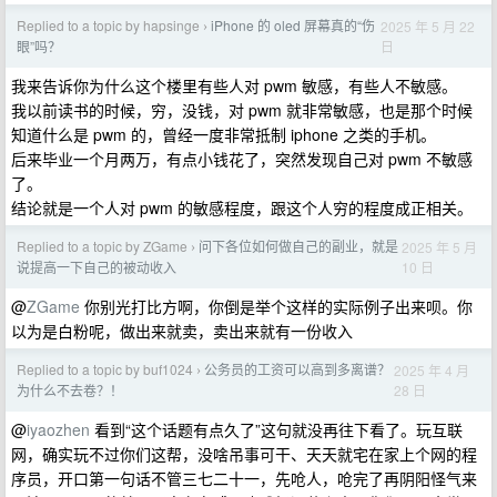
Replied to a topic by hapsinge
iPhone 的 oled 屏幕真的“伤
2025 年 5 月 22
›
日
眼”吗？
我来告诉你为什么这个楼里有些人对 pwm 敏感，有些人不敏感。
我以前读书的时候，穷，没钱，对 pwm 就非常敏感，也是那个时候
知道什么是 pwm 的，曾经一度非常抵制 iphone 之类的手机。
后来毕业一个月两万，有点小钱花了，突然发现自己对 pwm 不敏感
了。
结论就是一个人对 pwm 的敏感程度，跟这个人穷的程度成正相关。
Replied to a topic by ZGame
问下各位如何做自己的副业，就是
2025 年 5 月
›
10 日
说提高一下自己的被动收入
@
ZGame
你别光打比方啊，你倒是举个这样的实际例子出来呗。你
以为是白粉呢，做出来就卖，卖出来就有一份收入
Replied to a topic by buf1024
公务员的工资可以高到多离谱？
2025 年 4 月
›
28 日
为什么不去卷？！
@
iyaozhen
看到“这个话题有点久了”这句就没再往下看了。玩互联
网，确实玩不过你们这帮，没啥吊事可干、天天就宅在家上个网的程
序员，开口第一句话不管三七二十一，先呛人，呛完了再阴阳怪气来