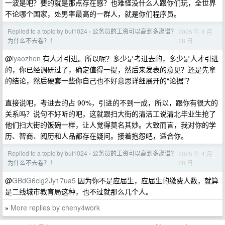
一波是吧？要的就是那点存在感？也难怪没什么人跟你们玩，全世界
不论哪个国家，处男率最高的一群人，就是你们程序员。
Replied to a topic by buf1024
公务员的工资可以高到多离谱？
2025 年 4 月
›
28 日
为什么不去卷？！
@
iyaozhen
有人才引进。所以呢？多少是考进去的，多少是人才引进
的，你已经调研过了，确定值得一提，然后来发表的意见？还是先拿
的结论，然后硬套一些你自己也不好意思详细展开的“论据”？
直接说吧，考进去的占 90%，引进的不到一成，所以，跟你有很大的
关系吗？说句不好听的吧，这就跟扫大街的清洁工说清北毕业生抢了
他们扫大街的饭碗一样，让人觉得莫名其妙。大致而言，我对你的学
历、智商、阅历和人品都存在疑问。接着抱怨吧，适合你。
Replied to a topic by buf1024
公务员的工资可以高到多离谱？
2025 年 4 月
›
28 日
为什么不去卷？！
@
GBdG6clg2Jy17ua5
因为你不是应届生，应届生的缴费人数，就算
是二线城市教育局这种，也不过就那么几个人。
More replies by cheny4work
»