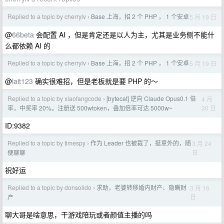
Replied to a topic by cherrylv
Base 上海，招 2 个 PHP ， 1 个安卓
5 月 19 日
›
@
66beta
会配置 AI ，但是肯定还是以人为主，尤其是业务侧不能什
么都依赖 AI 的
Replied to a topic by cherrylv
Base 上海，招 2 个 PHP ， 1 个安卓
5 月 19 日
›
@
lait123
确实很难招，但是老板就是要 PHP 的～
Replied to a topic by xiaofangcode
[bytecat] 逆向 Claude Opus0.1 倍
4 月
›
30 日
率，中奖率 20%。注册送 500wtoken，叠加倍率可达 5000w~
ID:9382
Replied to a topic by timespy
作为 Leader 也被裁了，挺意外的，随
3 月 24
›
日
便聊聊
祝好运
Replied to a topic by donsolido
求助，老婆转移婚内财产、隐瞒财
3 月 16
›
日
产
聊大哥是啥意思，干游戏陪玩或者颜值主播的吗