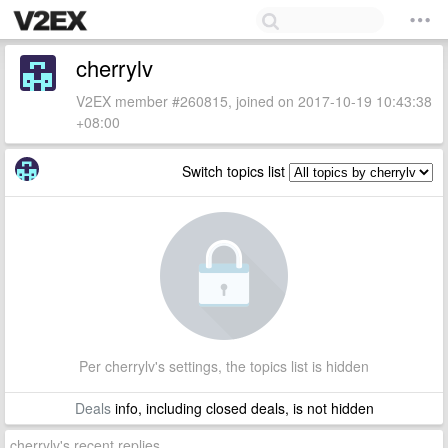
cherrylv
V2EX member #260815, joined on 2017-10-19 10:43:38
+08:00
Switch topics list
Per cherrylv's settings, the topics list is hidden
Deals
info, including closed deals, is not hidden
cherrylv's recent replies