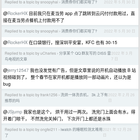
Replied to a topic by snoopyhai
消费券你们都买啥了?
2022 年 5 月 30 日
›
@
RockerHX
目前我只在麦当劳 app 点了跳转到云闪付付款用过，直
接在麦当劳点餐机上付款用不了
Replied to a topic by snoopyhai
消费券你们都买啥了?
2022 年 5 月 30 日
›
@
RockerHX
在口袋银行，搜深圳平安宴，KFC 也有 30-15
Replied to a topic by uCharles
分享某个 QQ 群友写的 DISS 雷
2022 年 3 月
›
7 日
鸟电视的文章
@
jerry12547
我也没发觉有广告，但是文章里说的开机自动播放 B 站
视频碰到了， 整个春节在家开机都是播放同一部动画片，还以为是
bug
Replied to a topic by frank1256
洗烘一体洗衣机， 3k 上下有
2022 年 2 月 26
›
日
推荐的吗
@
JSjump
我家也是这个， 烘干用过一两次。 洗完门上面会有水，得
开着门晾干， 不然洗完关掉门， 下次开门上都还是水珠
Replied to a topic by ongfei211
iwatch 的睡眠检测太难用
2021 年 12 月 28
›
日
了