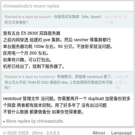
chinesestudio's recent replies
Replied to a topic by suuuch
自建低成本集群（k8s, Spark）
2023 年 12 月
›
11 日
的方式有哪些？
我有五台 E5 2630l 双路服务器
之前内网穿透 组建的 pve 集群。然后 rancher 等集群都行
单台服务器功耗 100w 左右，50 分贝。不放卧室就没问题。
民用电一个月 200 左右。
如果有兴趣，可以打包出。
机柜已经出了，就剩下服务器了。
Replied to a topic by lovdanny
惨痛教训，数据被 nextcloud 删了，
2022 年
›
2 月 11
找公司从开启 TRIM 的 SSD 硬盘的 Mac 上恢复删除的数据还有可能
日
吗？
nextcloud 管理文件 没问题。你需要再开一个 duplicati 加密备份到多
个网盘 两者都有版本控制。用了好多年了 没有出过问题
不管什么数据 都要做备份 如果你觉得重要。
More replies by chinesestudio
»
© 2026 V2EX · 26ms · 3.9.8.5
About
·
Language