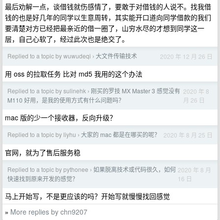
最后劝解一点，谈借钱就伤感情了，要敢于对借钱的人说不。找我借
钱的也是好几年的同学以生意周转，其实能开口道向同学借款的我们
要清楚对方已经把最亲近的借一圈了，山穷水尽的才想到同学这一
层，自己心软了，经过此次也是绝交了。
Replied to a topic by wuwudeqi
大文件传输技术
2020 年 12 月 26 日
›
用 oss 的拉取任务 比对 md5 我用的这个办法
Replied to a topic by sulinehk
刚买的罗技 MX Master 3 感觉没有
2020 年 8
›
月 26 日
M110 好用，是我的使用方式有什么问题吗？
mac 版的少一个接收器，反向升级？
Replied to a topic by liyhu
大家的 mac 都是在哪买的呢？
2020 年 8 月 25 日
›
官网，就为了售后服务稳
Replied to a topic by pythonee
如果脱离技术或代码很久，如何
2020 年 8 月
›
16 日
快速找到原来开发的感觉？
马上开始写，不是更应该的吗？开始写就慢慢找回感觉
More replies by chn9207
»