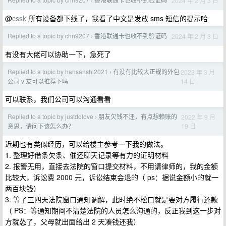
2024 年 2 月 3 日
›
@
cssk
所有设备都下线了，我看了中文是发放 sms 短信的提示哈
Replied to a topic by chn9207
香港联通卡也收不到验证码
2024 年 2 月 3 日
›
有没有大佬可以协助一下，急死了
Replied to a topic by hansanshi2021
有没有比较大正规的外包
2023 年 3 月
›
14 日
公司 v 友可以推荐下吗
可以联系，我们公司可以沟通看看
Replied to a topic by justdolove
朋友欠钱不还，有点想赖账的
2022 年 9 月
›
19 日
意思，请问下该怎么办？
近期也有类似经历，可以给楼主参考一下我的做法。
1. 整理好借条欠条、催还聊天记录等有力的证明材料
2. 报警无用，直接去法院的窗口提交材料，不用请律师的，我的金额
比较大，诉讼费 2000 元，诉讼结束会退的（ ps：据说金额小的就一
两百块钱）
3. 等了三四天法院窗口通知调解，此时绝不松口就是要对方履行还款
（ PS：等通知期间不清楚法院的人员怎么沟通的，反正我到这一步对
方就怂了，父母就出面给出 2 天凑钱还我）