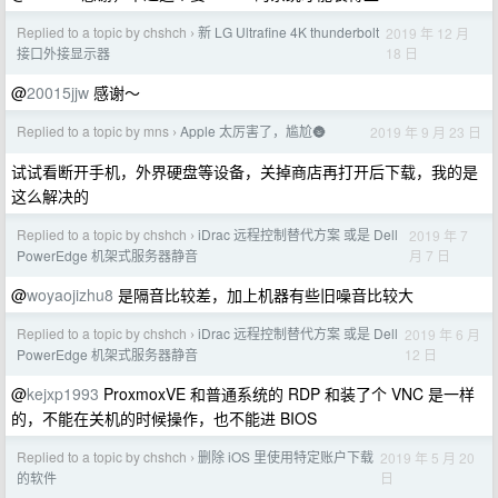
Replied to a topic by chshch
新 LG Ultrafine 4K thunderbolt
2019 年 12 月
›
18 日
接口外接显示器
@
20015jjw
感谢～
Replied to a topic by mns
Apple 太厉害了，尴尬🌚️
2019 年 9 月 23 日
›
试试看断开手机，外界硬盘等设备，关掉商店再打开后下载，我的是
这么解决的
Replied to a topic by chshch
iDrac 远程控制替代方案 或是 Dell
2019 年 7
›
月 7 日
PowerEdge 机架式服务器静音
@
woyaojizhu8
是隔音比较差，加上机器有些旧噪音比较大
Replied to a topic by chshch
iDrac 远程控制替代方案 或是 Dell
2019 年 6 月
›
12 日
PowerEdge 机架式服务器静音
@
kejxp1993
ProxmoxVE 和普通系统的 RDP 和装了个 VNC 是一样
的，不能在关机的时候操作，也不能进 BIOS
Replied to a topic by chshch
删除 iOS 里使用特定账户下载
2019 年 5 月 20
›
日
的软件