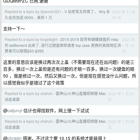
GDQM9PZC 已用,谢谢
Replied to a topic by lijianmin321
V 站老哥太热情了， Airy 永
2023 年 11 月
›
16 日
久会员加送 9000，凑到 1 万
支持一下～
Replied to a topic by forgetlight
2015-2019 款带有蝴蝶键盘的 mbp
2023 年
›
1 月 10
的 settlement 出来了, 进行过键盘维修或者 top case 更换的美国地区消
日
费者可以赔偿$50-$395
这里的意思应该是换过两次次上盖（不需要现在还在出问题）的是三
百多，换过一次上盖但是还有问题的才赔一百多，换过一次键盘的赔
50 ，我是修过一次，然后又换过一次，但是现在感觉没什么问题，所
以感觉我似乎是错过了这个政策
Replied to a topic by chshch
雷神山/火神山直播视频做 Mac
2020 年 1 月 31
›
日
动态桌面
@
caijunyi
估计也得找软件，网上搜一下试试
Replied to a topic by chshch
雷神山/火神山直播视频做 Mac
2020 年 1 月 30
›
日
动态桌面
@
christin
感谢，不过这个要 10.15 的系统才能装得上