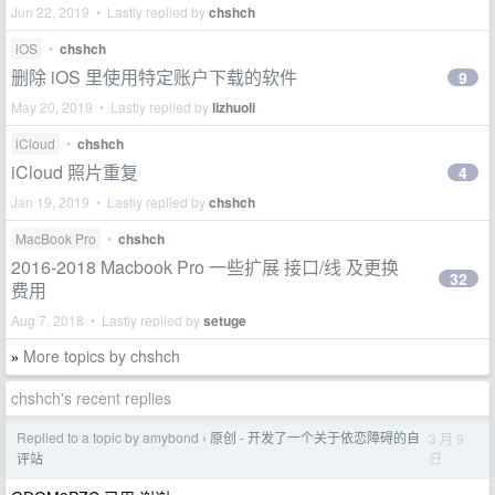
Jun 22, 2019 • Lastly replied by
chshch
iOS
•
chshch
删除 iOS 里使用特定账户下载的软件
9
May 20, 2019 • Lastly replied by
lizhuoli
iCloud
•
chshch
iCloud 照片重复
4
Jan 19, 2019 • Lastly replied by
chshch
MacBook Pro
•
chshch
2016-2018 Macbook Pro 一些扩展 接口/线 及更换
32
费用
Aug 7, 2018 • Lastly replied by
setuge
More topics by chshch
»
chshch's recent replies
Replied to a topic by amybond
原创 - 开发了一个关于依恋障碍的自
3 月 9
›
日
评站