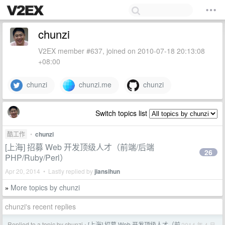
chunzi
V2EX member #637, joined on 2010-07-18 20:13:08
+08:00
chunzi
chunzi.me
chunzi
Switch topics list
酷工作
•
chunzi
[上海] 招募 Web 开发顶级人才（前端/后端
26
PHP/Ruby/Perl）
Apr 20, 2014 • Lastly replied by
jiansihun
More topics by chunzi
»
chunzi's recent replies
Replied to a topic by chunzi
[上海] 招募 Web 开发顶级人才（前
2014 年 4 月