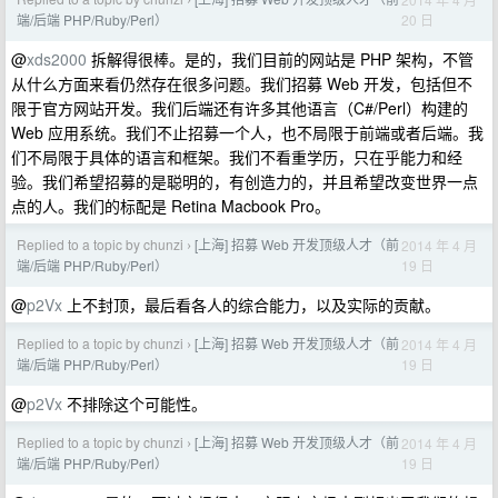
›
20 日
端/后端 PHP/Ruby/Perl）
@
xds2000
拆解得很棒。是的，我们目前的网站是 PHP 架构，不管
从什么方面来看仍然存在很多问题。我们招募 Web 开发，包括但不
限于官方网站开发。我们后端还有许多其他语言（C#/Perl）构建的
Web 应用系统。我们不止招募一个人，也不局限于前端或者后端。我
们不局限于具体的语言和框架。我们不看重学历，只在乎能力和经
验。我们希望招募的是聪明的，有创造力的，并且希望改变世界一点
点的人。我们的标配是 Retina Macbook Pro。
Replied to a topic by chunzi
[上海] 招募 Web 开发顶级人才（前
2014 年 4 月
›
19 日
端/后端 PHP/Ruby/Perl）
@
p2Vx
上不封顶，最后看各人的综合能力，以及实际的贡献。
Replied to a topic by chunzi
[上海] 招募 Web 开发顶级人才（前
2014 年 4 月
›
19 日
端/后端 PHP/Ruby/Perl）
@
p2Vx
不排除这个可能性。
Replied to a topic by chunzi
[上海] 招募 Web 开发顶级人才（前
2014 年 4 月
›
19 日
端/后端 PHP/Ruby/Perl）