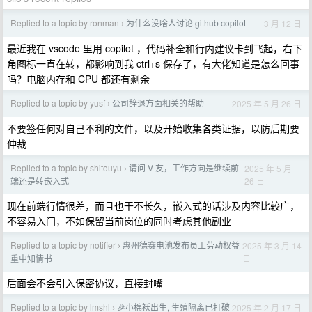
Replied to a topic by ronman
为什么没啥人讨论 github copilot
3 月 12 日
›
最近我在 vscode 里用 copilot ，代码补全和行内建议卡到飞起，右下
角图标一直在转，都影响到我 ctrl+s 保存了，有大佬知道是怎么回事
吗？电脑内存和 CPU 都还有剩余
Replied to a topic by yusf
公司辞退方面相关的帮助
2025 年 5 月 26 日
›
不要签任何对自己不利的文件，以及开始收集各类证据，以防后期要
仲裁
Replied to a topic by shitouyu
请问 V 友，工作方向是继续前
2025 年 5 月
›
26 日
端还是转嵌入式
现在前端行情很差，而且也干不长久，嵌入式的话涉及内容比较广，
不容易入门，不如保留当前岗位的同时考虑其他副业
Replied to a topic by notifier
惠州德赛电池发布员工劳动权益
2025 年 3 月 14
›
日
重申知情书
后面会不会引入保密协议，直接封嘴
Replied to a topic by lmshl
🎉小棉袄出生, 生殖隔离已打破
2025 年 2 月 17 日
›