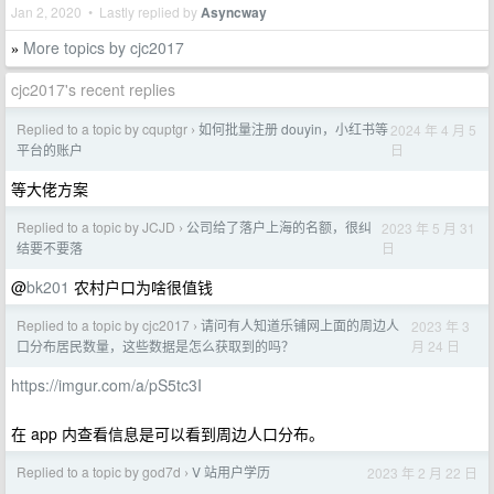
Jan 2, 2020 • Lastly replied by
Asyncway
More topics by cjc2017
»
cjc2017's recent replies
Replied to a topic by cquptgr
如何批量注册 douyin，小红书等
2024 年 4 月 5
›
日
平台的账户
等大佬方案
Replied to a topic by JCJD
公司给了落户上海的名额，很纠
2023 年 5 月 31
›
日
结要不要落
@
bk201
农村户口为啥很值钱
Replied to a topic by cjc2017
请问有人知道乐铺网上面的周边人
2023 年 3
›
月 24 日
口分布居民数量，这些数据是怎么获取到的吗？
https://imgur.com/a/pS5tc3I
在 app 内查看信息是可以看到周边人口分布。
Replied to a topic by god7d
V 站用户学历
2023 年 2 月 22 日
›