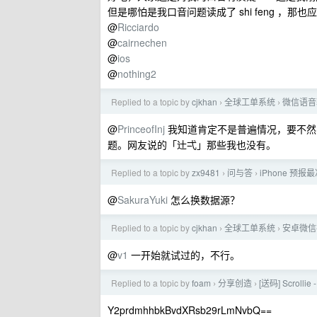
但是哪怕是我口音问题读成了 shi feng ，
@
Ricciardo
@
cairnechen
@
ios
@
nothing2
Replied to a topic by
cjkhan
全球工单系统
微信语音
›
›
@
PrinceofInj
我知道肯定不是普遍情况，要不然
题。网友说的「辻弌」那些我也没有。
Replied to a topic by
zx9481
问与答
iPhone 预报
›
›
@
SakuraYuki
怎么换数据源？
Replied to a topic by
cjkhan
全球工单系统
安卓微信
›
›
@
v1
一开始就试过的，不行。
Replied to a topic by
foam
分享创造
[送码] Scro
›
›
Y2prdmhhbkBvdXRsb29rLmNvbQ==