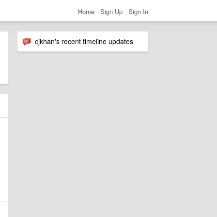
Home
Sign Up
Sign In
cjkhan's recent timeline updates