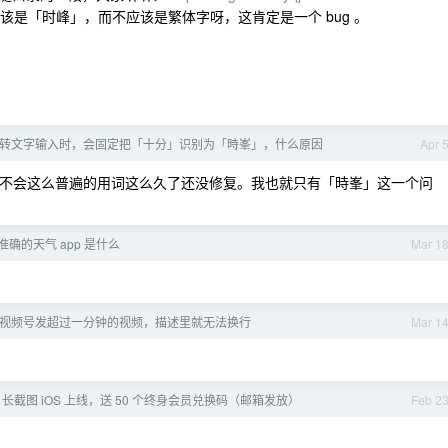
那也应该是「时峰」，而不应该是繁体字呀，这肯定是一个 bug 。
转文字输入时，会固定把「十分」识别为「時峯」，什么原因
Apr 
不会这么普遍的用词这么久了还没修复。我也就只有「時峯」这一个问
最准确的天气 app 是什么
Mar 1
视频号发超过一分钟的视频，描述里就无法换行
Mar 1
llie - 长截图 iOS 上线，送 50 个终身会员兑换码（邮箱发放）
Feb 2