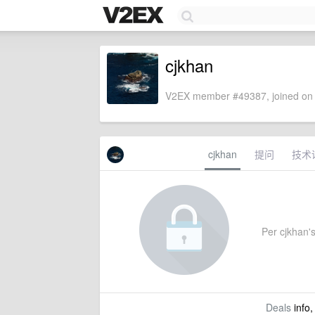
cjkhan
V2EX member #49387, joined on 
cjkhan
提问
技术
Per cjkhan's
Deals
info,