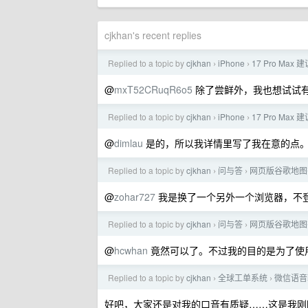
cjkhan's recent replies
Replied to a topic by
cjkhan
iPhone
17 Pro Max 建
›
›
@
mxT52CRuqR6o5
除了尝鲜外，我也想试试有没
Replied to a topic by
cjkhan
iPhone
17 Pro Max 建
›
›
@
dimlau
是的，所以我详情里写了我在意的点
Replied to a topic by
cjkhan
问与答
网页版谷歌地图
›
›
@
zohar727
我是换了一个另外一个浏览器，不
Replied to a topic by
cjkhan
问与答
网页版谷歌地图
›
›
@
hcwhan
竟然可以了。不过我的目的是为了使用 3
Replied to a topic by
cjkhan
全球工单系统
微信语音
›
›
好吧，大家还是对我的口音有质疑……这是我