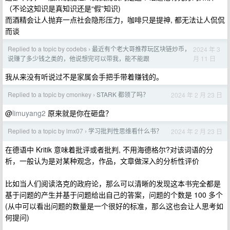
（不论这知识是真知识还是“假”知识)
而酒精会让人抛弃一点社会隐形压力，咖啡只是提神, 都无法让人侃侃
而谈
Replied to a topic by codebs
最近有个老大哥推荐玩区块链炒币，
2024 年 3
›
月 11 日
说赚了多少钱之类的，他说想完可以带我，能不能跟
我从来没有听说过不是家属会手把手带着赚钱的。
Replied to a topic by cmonkey
STARK 都领了吗？
2024 年 2 月 23 日
›
@
limuyang2
原来就是你在砸盘？
Replied to a topic by lmx07
学习批判性思维看什么书？
2024 年 2 月 23 日
›
在德语中 Kritik 意味着批评或者批判, 不用海德格尔?对该词语的分
析，一般认为是对某种观念，作品，文章做深入的分析性评价
比如当人们阅读洛克的政府论，那么可以清晰的发现这本书完全都是
基于问题的产生并基于问题给出自己的答案，问题的个数是 100 多个
(从中可以看出问题的数量是一个很好的标准，那么这也会让人思考如
何提问)