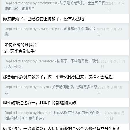
Replied to a topic by hhvv23911k
结了婚的老铁们，宝宝百日宴
2024 年 4 月
›
1 日
该谁出钱，谁收礼？
你这麻烦了，已经被套上枷锁了，没有办法啦
Replied to a topic by newOpenEyes
求推荐此生必读的书
2024 年 3 月 20
›
日
籍!
"如何正确的刷抖音"
"21 天学会刷快手"
Replied to a topic by Parameter
估算了一下结婚开销，感觉
2024 年 3 月 18
›
日
压力不小呀
那要看你总资产多少了，搞一个量化比例出来，这样才会理性
Replied to a topic by nirayxu
关于配偶选择，想听更多人意
2024 年 3 月 18
›
日
见
理性的都选选项一，非理性的都选胸大的
Replied to a topic by kisshere
社恐人想在别人面前侃侃而谈，
2024 年 3 月
›
11 日
酒精和咖啡哪个更有作用？
这都不好，一般来说能让人侃侃而谈的是这个话题他有充分的知识