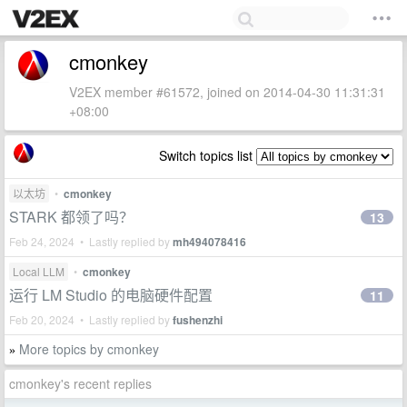
cmonkey
V2EX member #61572, joined on 2014-04-30 11:31:31
+08:00
Switch topics list
以太坊
•
cmonkey
STARK 都领了吗？
13
Feb 24, 2024 • Lastly replied by
mh494078416
Local LLM
•
cmonkey
运行 LM Studio 的电脑硬件配置
11
Feb 20, 2024 • Lastly replied by
fushenzhi
More topics by cmonkey
»
cmonkey's recent replies