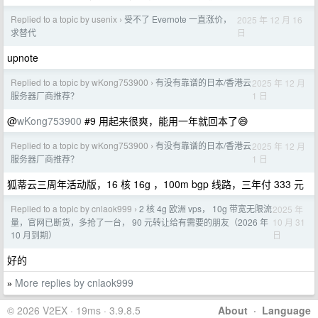
Replied to a topic by usenix
受不了 Evernote 一直涨价，
2025 年 12 月 16
›
日
求替代
upnote
Replied to a topic by wKong753900
有没有靠谱的日本/香港云
2025 年 12 月
›
1 日
服务器厂商推荐？
@
wKong753900
#9 用起来很爽，能用一年就回本了😄
Replied to a topic by wKong753900
有没有靠谱的日本/香港云
2025 年 12 月
›
1 日
服务器厂商推荐？
狐蒂云三周年活动版，16 核 16g ，100m bgp 线路，三年付 333 元
Replied to a topic by cnlaok999
2 核 4g 欧洲 vps， 10g 带宽无限流
2025 年
›
10 月 31
量，官网已断货，多抢了一台， 90 元转让给有需要的朋友（2026 年
日
10 月到期）
好的
More replies by cnlaok999
»
© 2026 V2EX · 19ms · 3.9.8.5
About
·
Language