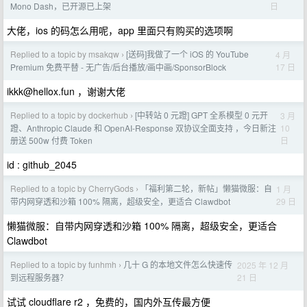
日
Mono Dash，已开源已上架
大佬，ios 的码怎么用呢，app 里面只有购买的选项啊
Replied to a topic by msakqw
[送码]我做了一个 iOS 的 YouTube
4 月
›
17 日
Premium 免费平替 - 无广告/后台播放/画中画/SponsorBlock
ikkk@hellox.fun
，谢谢大佬
Replied to a topic by dockerhub
[中转站 0 元蹬] GPT 全系模型 0 元开
3 月
›
10
蹬、Anthropic Claude 和 OpenAI-Response 双协议全面支持 ，今日新注
日
册送 500w 付费 Token
id : github_2045
Replied to a topic by CherryGods
「福利第二轮，新帖」懒猫微服：自
1 月
›
29 日
带内网穿透和沙箱 100% 隔离，超级安全，更适合 Clawdbot
懒猫微服：自带内网穿透和沙箱 100% 隔离，超级安全，更适合
Clawdbot
Replied to a topic by funhmh
几十 G 的本地文件怎么快速传
2025 年 12 月
›
21 日
到远程服务器？
试试 cloudflare r2 ，免费的，国内外互传最方便