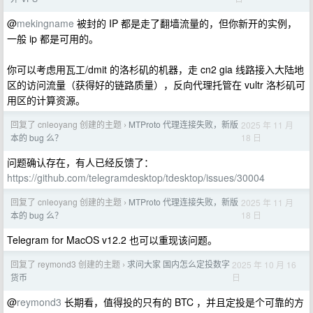
@
mekingname
被封的 IP 都是走了翻墙流量的，但你新开的实例，
一般 ip 都是可用的。
你可以考虑用瓦工/dmit 的洛杉矶的机器，走 cn2 gia 线路接入大陆地
区的访问流量（获得好的链路质量），反向代理托管在 vultr 洛杉矶可
用区的计算资源。
回复了 cnleoyang 创建的主题
MTProto 代理连接失败，新版
2025 年 11 月
›
18 日
本的 bug 么？
问题确认存在，有人已经反馈了：
https://github.com/telegramdesktop/tdesktop/issues/30004
回复了 cnleoyang 创建的主题
MTProto 代理连接失败，新版
2025 年 11 月
›
18 日
本的 bug 么？
Telegram for MacOS v12.2 也可以重现该问题。
回复了 reymond3 创建的主题
求问大家 国内怎么定投数字
2025 年 10 月 16
›
日
货币
@
reymond3
长期看，值得投的只有的 BTC ，并且定投是个可靠的方