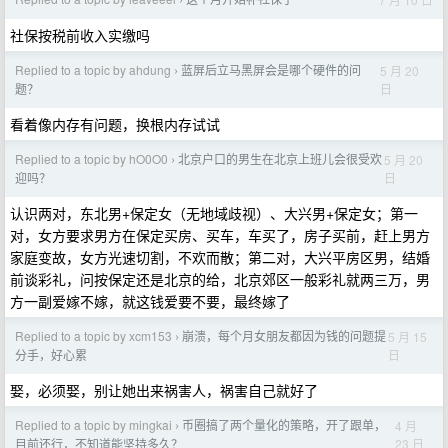
›
社保按税前收入实缴吗
Replied to a topic by ahdung
蓝屏后立马黑屏会是哪个硬件的问
5 月 20
›
日
题？
看着像内存有问题，换根内存试试
Replied to a topic by hO0O0
北京户口的男生在北京上班儿会很受欢
5 月 20
›
日
迎吗？
认识两对，东北男+保定女（无地域歧视）、大兴男+保定女；第一
对，女方要求男方在保定买房、买车，车买了，房子买前，赶上男方
家庭变故，女方光速切割，不欢而散；第二对，大兴平房区男，结婚
前谈彩礼，问按保定还是北京的给，北京郊区一般彩礼就两三万，男
方一副爱嫁不嫁，就这钱爱要不要，最终嫁了
Replied to a topic by xcm153
崩溃，每个月女朋友都因为钱的问题提
5 月 15
›
日
分手，好心累
娶，必须娶，别让她出来祸害人，祸害自己就好了
Replied to a topic by mingkai
币圈搞了两个量化的策略，开了跟单，
4 月
›
23 日
目前还行，不知道能坚持多久？