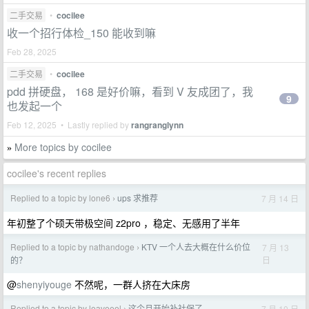
二手交易
•
cocilee
收一个招行体检_150 能收到嘛
Feb 28, 2025
二手交易
•
cocilee
pdd 拼硬盘， 168 是好价嘛，看到 V 友成团了，我
9
也发起一个
Feb 12, 2025 • Lastly replied by
rangranglynn
More topics by cocilee
»
cocilee's recent replies
Replied to a topic by lone6
ups 求推荐
7 月 14 日
›
年初整了个硕天带极空间 z2pro ，稳定、无感用了半年
Replied to a topic by nathandoge
KTV 一个人去大概在什么价位
7 月 13
›
日
的？
@
shenyiyouge
不然呢，一群人挤在大床房
Replied to a topic by leaveeel
这个月开始补社保了
7 月 10 日