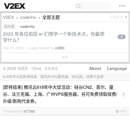
V2EX
coderHu
全部主题
主题总数
1
›
›
问与答
•
coderHu
2023 年各位前段 er 们想学一个新技术点，你最想
1
学什么？
Feb 15, 2023 • Lastly replied by
rrZ2C
1/1
© 2026 V2EX · 12ms · 3.9.8.5
About
·
Language
618年中大促即将结束：国内外VPS服务器，99元起，续费代金券
[即将结束] 腾讯云618年中大促活动：硅谷CN2、首尔、曼
›
谷、法兰克福、上海、广州VPS服务器，另可免费领取续费/
升级/新购代金券。
Promoted by
id7368
PRO