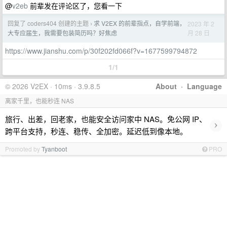
@
v2eb
前辈发在评论区了，您看一下
回复了 coders404 创建的主题
求 V2EX 的前辈指点，自学前端，
2023 年 2
›
月 28 日
大专应届生，我需要包装简历吗？好焦虑
https://www.jianshu.com/p/30f202fd066f?v=1677599794872
1/1
© 2026 V2EX · 10ms · 3.9.8.5
About
·
Language
离家千里，也能秒连 NAS
旅行、出差，回老家，也能安全访问家中 NAS。免公网 IP、
›
跨平台支持，秒连、稳传、全加密。延迟低到像本地。
Promoted by
Tyanboot
PRO