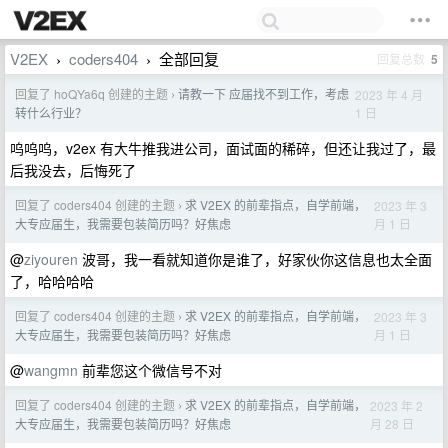
V2EX
coders404
全部回复
回复总数
5
›
›
回复了 hoQYa6q 创建的主题
请教一下 应届找不到工作，考虑
2023 年 4 月
›
1 日
转什么行业？
呜呜呜，v2ex 有大牛推我进公司，面试面的稀碎，但还让我过了，最
后我没去，后悔死了
回复了 coders404 创建的主题
求 V2EX 的前辈指点，自学前端，
2023 年 3
›
月 1 日
大专应届生，我需要包装简历吗？好焦虑
@
ziyouren
波哥，我一看就知道你是谁了，好家伙你这信息也太全面
了，哈哈哈哈
回复了 coders404 创建的主题
求 V2EX 的前辈指点，自学前端，
2023 年 3
›
月 1 日
大专应届生，我需要包装简历吗？好焦虑
@
wangmn
前辈您这个微信号不对
回复了 coders404 创建的主题
求 V2EX 的前辈指点，自学前端，
2023 年 2
›
月 28 日
大专应届生，我需要包装简历吗？好焦虑