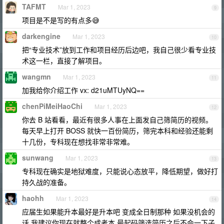
TAFMT
Mar 1, 2023
9
项目是不是写的有点多😅
darkengine
Mar 1, 2023
10
把“专业技术”放到工作和项目经历后边吧，我自己很少看专业技
术这一栏，直接了解项目。
wangmn
Mar 1, 2023
11
加我给你介绍工作 vx: d21uMTUyNQ==
chenPiMeiHaoChi
Mar 1, 2023
12
你去 B 站看看，最近有很多人事在上面发自己筛简历的视频。
每天早上打开 BOSS 就快一百份简历，筛完本科和经验还能剩
十几份，专科现在想找非常非常难。
sunwang
Mar 1, 2023
13
专科现在确实是地狱难度，只能说心态放平，降低期望，做好打
持久战的准备。
haohh
Mar 1, 2023
14
应届生如果能升本最好是升本吧 变成全日制那种 如果没机会的
话 我建议你现在就整个成考本 最起码筛选简历之后不会一下子