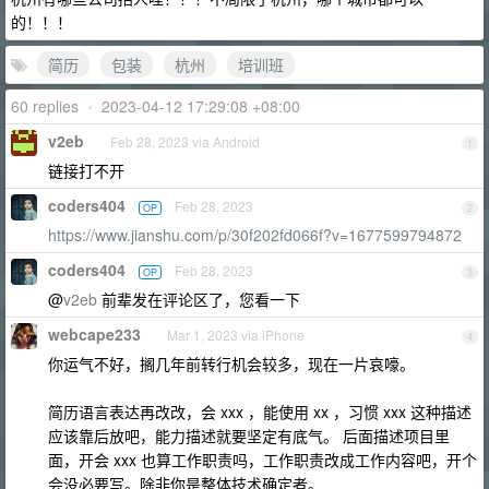
的！！！
简历
包装
杭州
培训班
60 replies
•
2023-04-12 17:29:08 +08:00
v2eb
Feb 28, 2023 via Android
1
链接打不开
coders404
Feb 28, 2023
OP
2
https://www.jianshu.com/p/30f202fd066f?v=1677599794872
coders404
Feb 28, 2023
OP
3
@
v2eb
前辈发在评论区了，您看一下
webcape233
Mar 1, 2023 via iPhone
4
你运气不好，搁几年前转行机会较多，现在一片哀嚎。
简历语言表达再改改，会 xxx ，能使用 xx ，习惯 xxx 这种描述
应该靠后放吧，能力描述就要坚定有底气。 后面描述项目里
面，开会 xxx 也算工作职责吗，工作职责改成工作内容吧，开个
会没必要写。除非你是整体技术确定者。