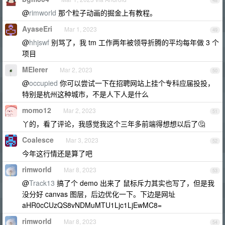
48
@
rimworld
那个粒子动画的掘金上有教程。
AyaseEri
Mar 1, 2023
49
@
hhjswf
别骂了，我 tm 工作两年被领导折腾的平均每年做 3 个
项目
MEIerer
Mar 2, 2023
50
@
occupied
你可以尝试一下在招聘网站上挂个专科应届投投，
特别是杭州这种城市，不是人下人是什么
momo12
Mar 2, 2023
51
丫的，看了评论，我感觉我这个三年多前端得想想以后了🤔
Coalesce
Mar 3, 2023
52
今年这行情还是算了吧
rimworld
Mar 8, 2023
53
@
Track13
搞了个 demo 出来了 鼠标斥力其实也写了，但是我
没分好 canvas 图层，后边优化一下。下边是网址
aHR0cCUzQS8vNDMuMTU1Ljc1LjEwMC8=
rimworld
Mar 8, 2023
54