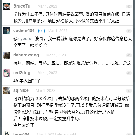
BruceTu
Mar 1, 2023
43
学校为什么不写, 具体时间轴要说清楚, 做的项目价值在哪, 日活
多少, 用户量多少, 项目规模多大具体做的东西不用写太细
coders404
Mar 1, 2023
OP
44
@
ziyouren
波哥，我一看就知道你是谁了，好家伙你这信息也太
全面了，哈哈哈哈
richardwong
Mar 1, 2023
45
杭州。前端。专科。应届。都是劝退关键词啊。。。很难，总之
red2dog
Mar 1, 2023
46
49 年入国军了
sqlNice
Mar 1, 2023
47
可以精简为 2-3 个项目, 去掉的那两个项目的技术点可以分散给
剩下的项目. 别打声招呼就没信了,可以多发几句话证明诚意. 你
说你想入行就行, 2.5k 实习你愿意吗,真有公司开那么多.
后面除非技术过硬, 一定要提升学历.
今年太难了!
bgm004
Mar 1, 2023 via Android