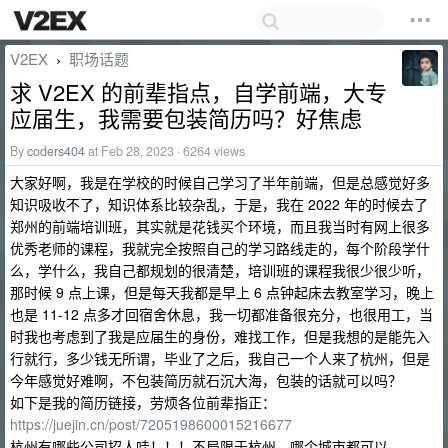
V2EX
职场话题
›
求 V2EX 的前辈指点，自学前端，大专
应届生，我需要包装简历吗？好焦虑
By
coders404
at Feb 28, 2023 · 6264 views
大家好啊，我是在学校的时候自己学习了半年前端，但是总感觉好多
知识吸收不了，知识体系比较杂乱，于是，我在 2022 年的时候去了
郑州的前端培训班，其实就是花钱买个环境，而且我当时有网上很多
优秀老师的课程，我就完全按照自己的学习路线走的，每个阶段学什
么，学什么，我自己都规划的很清楚，培训班的课程我很少很少听，
那时候 9 点上课，但是每天我都是早上 6 点钟起床去教室学习，晚上
也是 11-12 点多才回宿舍休息，我一切都准备很充分，也很用工，当
时我也考虑到了我是应届生的身份，难找工作，但是我想的是能先入
行就行，多少钱无所谓，毕业了之后，我自己一个人来了杭州，但是
今年感觉好难啊，不包装简历就石沉大海，包装的话就可以吗？
如下是我的简历链接，劳烦各位前辈指正：
https://juejin.cn/post/7205198600015216677
杭州有哪些公司招人哇！！！不局限于杭州，哪个城市都可以