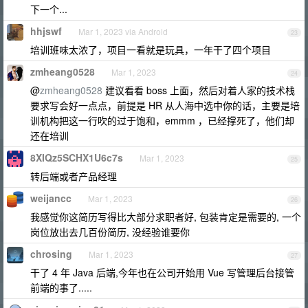
下一个...
hhjswf
Mar 1, 2023 via Android
23
培训班味太浓了，项目一看就是玩具，一年干了四个项目
zmheang0528
Mar 1, 2023
24
@
zmheang0528
建议看看 boss 上面，然后对着人家的技术栈
要求写会好一点点，前提是 HR 从人海中选中你的话，主要是培
训机构把这一行吹的过于饱和，emmm ，已经撑死了，他们却
还在培训
8XIQz5SCHX1U6c7s
Mar 1, 2023
25
转后端或者产品经理
weijancc
Mar 1, 2023
26
我感觉你这简历写得比大部分求职者好, 包装肯定是需要的, 一个
岗位放出去几百份简历, 没经验谁要你
chrosing
Mar 1, 2023
27
干了 4 年 Java 后端,今年也在公司开始用 Vue 写管理后台接管
前端的事了.....