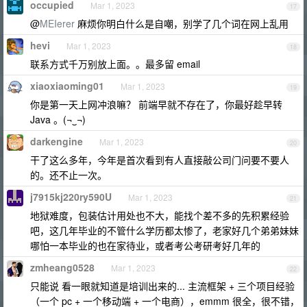
occupied
Mar 1, 2023
17
@
MEIerer
麻烦你明白什么是自嘲，别学了几个词在网上乱用
hevi
Mar 1, 2023
18
联系方式千万别放上面。。最多留 email
xiaoxiaoming01
Mar 1, 2023
19
你是第一天上网冲浪嘛？ 前端早就不存在了，你最好趁早转
Java 。(¬‿¬)
darkengine
Mar 1, 2023
20
干了这么多年，今年是首次看到有人直接敲公司门问要不要人
的。还不止一次。
j7915kj220ry590U
Mar 1, 2023
21
地狱难度，包装估计用处也不大，能找个差不多的先积累经验
吧，这几年毕业的不管什么学历都太惨了，老家好几个弟弟妹妹
哪怕一本毕业的也在家待业，或者考公考研考好几年的
zmheang0528
Mar 1, 2023
22
只能说 看一眼就知道是培训出来的... 主流框架 + 三个项目经验
（一个 pc + 一个移动端 + 一个电商），emmm 很全，很不错，