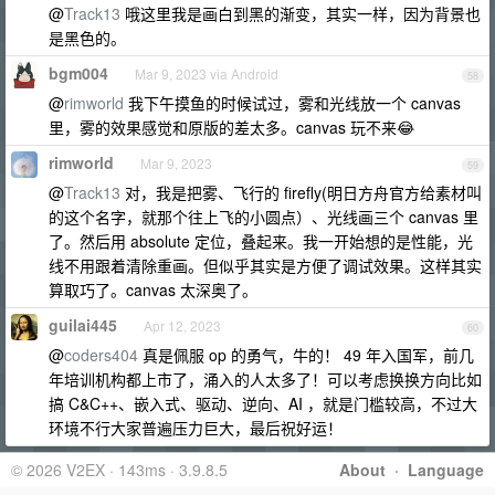
@
Track13
哦这里我是画白到黑的渐变，其实一样，因为背景也
是黑色的。
bgm004
Mar 9, 2023 via Android
58
@
rimworld
我下午摸鱼的时候试过，雾和光线放一个 canvas
里，雾的效果感觉和原版的差太多。canvas 玩不来😂
rimworld
Mar 9, 2023
59
@
Track13
对，我是把雾、飞行的 firefly(明日方舟官方给素材叫
的这个名字，就那个往上飞的小圆点）、光线画三个 canvas 里
了。然后用 absolute 定位，叠起来。我一开始想的是性能，光
线不用跟着清除重画。但似乎其实是方便了调试效果。这样其实
算取巧了。canvas 太深奥了。
guilai445
Apr 12, 2023
60
@
coders404
真是佩服 op 的勇气，牛的！ 49 年入国军，前几
年培训机构都上市了，涌入的人太多了！可以考虑换换方向比如
搞 C&C++、嵌入式、驱动、逆向、AI ，就是门槛较高，不过大
环境不行大家普遍压力巨大，最后祝好运！
© 2026 V2EX · 143ms · 3.9.8.5
About
·
Language