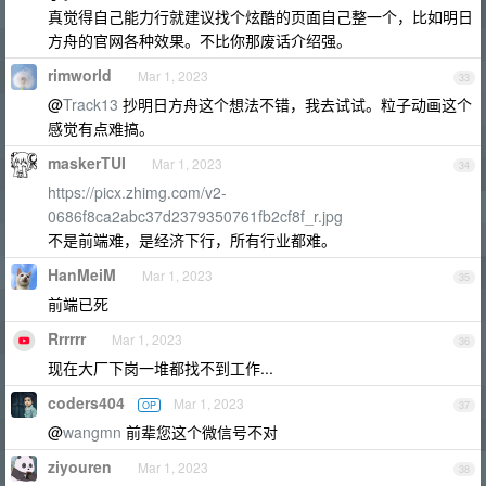
真觉得自己能力行就建议找个炫酷的页面自己整一个，比如明日
方舟的官网各种效果。不比你那废话介绍强。
rimworld
Mar 1, 2023
33
@
Track13
抄明日方舟这个想法不错，我去试试。粒子动画这个
感觉有点难搞。
maskerTUI
Mar 1, 2023
34
https://picx.zhimg.com/v2-
0686f8ca2abc37d2379350761fb2cf8f_r.jpg
不是前端难，是经济下行，所有行业都难。
HanMeiM
Mar 1, 2023
35
前端已死
Rrrrrr
Mar 1, 2023
36
现在大厂下岗一堆都找不到工作...
coders404
Mar 1, 2023
OP
37
@
wangmn
前辈您这个微信号不对
ziyouren
Mar 1, 2023
38