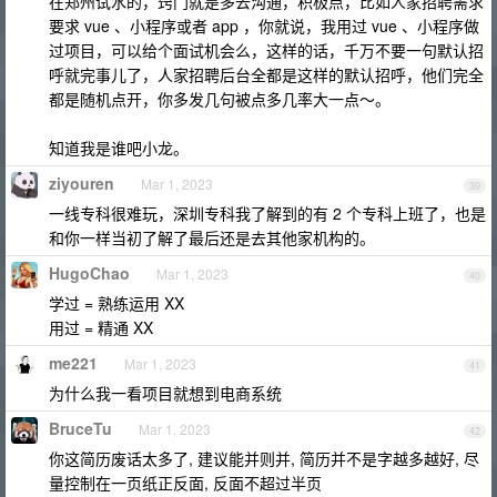
在郑州试水的，窍门就是多去沟通，积极点，比如人家招聘需求
要求 vue 、小程序或者 app ，你就说，我用过 vue 、小程序做
过项目，可以给个面试机会么，这样的话，千万不要一句默认招
呼就完事儿了，人家招聘后台全都是这样的默认招呼，他们完全
都是随机点开，你多发几句被点多几率大一点～。
知道我是谁吧小龙。
ziyouren
Mar 1, 2023
39
一线专科很难玩，深圳专科我了解到的有 2 个专科上班了，也是
和你一样当初了解了最后还是去其他家机构的。
HugoChao
Mar 1, 2023
40
学过 = 熟练运用 XX
用过 = 精通 XX
me221
Mar 1, 2023
41
为什么我一看项目就想到电商系统
BruceTu
Mar 1, 2023
42
你这简历废话太多了, 建议能并则并, 简历并不是字越多越好, 尽
量控制在一页纸正反面, 反面不超过半页