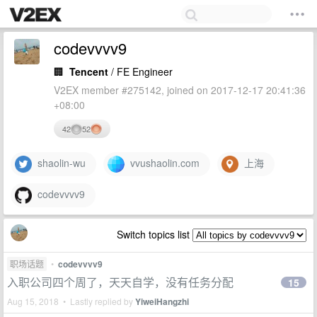
codevvvv9
🏢
Tencent
/ FE Engineer
V2EX member #275142, joined on 2017-12-17 20:41:36
+08:00
42
52
shaolin-wu
vvushaolin.com
上海
codevvvv9
Switch topics list
职场话题
•
codevvvv9
入职公司四个周了，天天自学，没有任务分配
15
Aug 15, 2018 • Lastly replied by
YiweiHangzhi