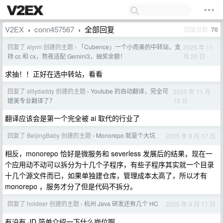
V2EX
conn457567
全部回复
回复总数
70
›
›
回复了 alynn 创建的主题
「Cubence」一个小而美的中转站，支
2025 年 11
›
月 20 日
持 cc 和 cx，熬夜适配 Gemini3，抽奖余额！
求抽！！正好在选中转站，看看
回复了 sillydaddy 创建的主题
Youtube 的自动翻译，完全可
2025 年 11 月
›
12 日
媲美专业翻译了？
翻译应该会是第一个完全被 ai 取代的行业了
回复了 BeijingBaby 创建的主题
Monorepo 就是个大坑
2025 年 9 月 17 日
›
相反，monorepo 恰好是微服务和 severless 发展后的结果，现在一
个应用动不动可以拆分为十几个子程序，有些子程序其实就一个目录
十几个源文件而已，如果单独建仓库，管理成本太高了，所以才有
monorepo ，服务才分了但是代码不拆分。
回复了 holdeer 创建的主题
杭州 Java 研发还有几个 HC
2025 年 9 月 17 日
›
有没有 JD 简单介绍一下什么岗位啊