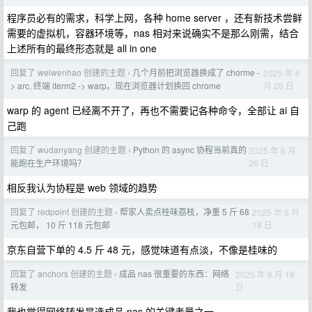
程序员必有的需求，科学上网，各种 home server ，还有新技术尝鲜
需要的虚拟机，容器环境等，nas 相对来说确实不是那么刚需，结合
上述所有的最终形态就是 all in one
回复了 weiwenhao 创建的主题
几个月前把浏览器换成了 chorme -
2025 年 6
›
月 28 日
> arc, 终端 iterm2 -> warp。现在浏览器计划换回 chrome
warp 的 agent 已经离不开了，再也不需要记各种命令，全部让 ai 自
己跑
回复了 wudanyang 创建的主题
Python 的 async 协程当前真的
2025 年 6 月
›
26 日
能跑在生产环境吗？
相反我认为协程是 web 领域的趋势
回复了 redpoint 创建的主题
帮家人卖点桂味荔枝，净重 5 斤 68
2025 年 6 月
›
18 日
元包邮， 10 斤 118 元包邮
京东自营下单的 4.5 斤 48 元，感觉味道有点淡，不像是桂味的
回复了 anchors 创建的主题
成品 nas 很重要的东西：网络
2025 年 6 月 18
›
日
转发
我也觉得网络转发是选成品 nas 的关键考量之一