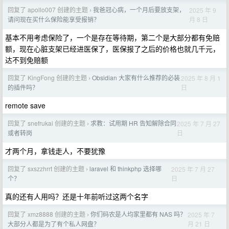
回复了 apollo007 创建的主题
我爸冠心病，一个月后要放支架，
2025 年 9
›
月 8 日
请问现在买什么保险能享受报销？
基本不用考虑保险了，一个是存在等待期，第二个是大部分都有免赔
额，现在心脏支架已经进医保了，医保报了之后的价格也就几千元，
达不到免赔额
回复了 KingFong 创建的主题
Obsidian 大家有什么推荐的必装
2025 年 8 月 1
›
日
的插件吗？
remote save
回复了 snefrukai 创建的主题
求教：试用期 HR 告知解除合同
2025 年 7 月 27
›
日
或者转岗
才两个月，拿钱走人，不要犹豫
回复了 sxszzhrrt 创建的主题
laravel 和 thinkphp 选择哪
2025 年 7 月 27
›
日
个？
真的还有人用吗？还是十年前听过这两个名字
回复了 xmz8888 创建的主题
你们码农是人均家里都有 NAS 吗？
2025 年 7
›
月 21 日
大部分人都是为了有个私人网盘？