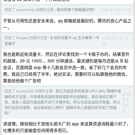
回复了 importmeta 创建的主题
国内的哪个邮箱最好用?
2025 年 9 月 10 日
›
不管从可用性还是安全来说，qq 邮箱就是最好的，腾讯的良心产品之
一，
回复了 fengwq 创建的主题
B 站的流量卡 up 主大概有一半
2025 年 9 月 10
›
日
是骗子
我也是刷这些流量卡，然后在评论里找到一个卡贩子办的，结果意外
的超值，29 元 100G ，300 分钟通话，最关键的是每月还能从 B 站
会议，百度网盘 svip 等十几款会员中选一款，省了好几个会员的年
费。我自己已经用了半年，绝对实话，需要的可以私聊我他的微信，
算是给他做个广告吧
回复了 muchan92 创建的主题
我认为促进手机电池 CPU GPU 等硬件发
›
2025
展的好方法是，开发更耗资源的游戏或软件比如微信，真应该给它颁个
年 9
奖，很多人是因为微信跑不动了才换手机，所以也会促进经济发展。所以
月 8
你们还优化啥啊，省出来给别人用吗？阻碍大伙儿用更好的手机了知道
日
吗？
讲道理，微信相比于其他头部大厂的 app 来说算资源消耗最少的了，
吐槽多的只是磁盘空间用得多而已。