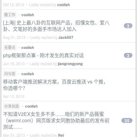
Oct 12, 2013 • Lastly replied by
coolish
酷工作
•
coolish
[上海] 史上最八卦的互联网产品，招懂女性、爱八
3
卦、文笔好的多面手市场达人加入
Aug 31, 2013 • Lastly replied by
Jack007
无要点
•
coolish
php框架那点事 - 刚才发生的真实对话
3
Jun 16, 2013 • Lastly replied by
jiangrongyong
问与答
•
coolish
移动客户端推送解决方案，百度云推送 vs 个推，
你选哪个？
Apr 12, 2013
分享创造
•
coolish
不知道V2EX女生多不多……咱们的新产品薇蜜
（weimi.com）网页版求女同胞协助最后的发布前
35
测试……
Mar 31, 2013 • Lastly replied by
Rei