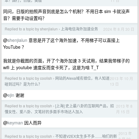
11 日
本？国行，日版，美版
同问，日版的拍照声音到底是怎么个机制？不用日本 sim 卡就没声
音？需要手动设置吗？
Replied to a topic by shenjialun
上海电信海外加速业务
2024 年 8 月 30 日
›
@
shenjialun
意思是开了这个海外加速，不用梯子可以直接上
YouTube ？
我就是你截图的页面，开了个海外加速 3 天试用，结果我带梯子的
wifi 上 youtube 速度反而变卡死了，这是为啥 T_T
Replied to a topic by coolish
网站的Alexa域名错位，有人知道
2013 年 10 月
›
13 日
碰到过吗？是为什么？
@
ejin
谢谢
Replied to a topic by coolish
[上海] 史上最八卦的互联网产品，招
2013 年 8
›
月 15 日
懂女性、爱八卦、文笔好的多面手市场达人加入
@
keyman
因人而异
2013 年
Replied to a topic by coolish
不知道V2EX女生多不多……咱们的新
›
3 月 30