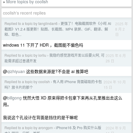
More topics by coolish
»
coolish's recent replies
Replied to a topic by tanglindan6
更强了！电脑截图软件《小旺 AI
2025 年
›
8 月 2
截图》V1.2.4 版更新！贴图、长截图、MP4 录屏、GIF、翻译、解
日
释、取色...
windows 11 下开了 HDR ，截图能不偏色吗
Replied to a topic by iorilu
我隐约感觉游戏开发以后要火阿, 可
2025 年 6 月
›
26 日
能需求超过普通开发
@
qizhiyuan
这些数据来源是?不会是 ai 推算吧
Replied to a topic by coolish
有人用 iPhone 背面磁吸的卡包
2024 年 10 月
›
15 日
吗？放卡片的那个
@
billgong
恍然大悟 XD 原来得把卡包拿下来再从孔里推出去这么
用。
我说这个孔设计在背面是挡住的是干嘛呢
Replied to a topic by arongpm
iPhone16 及 Pro 购买什么版
2024 年 9 月
›