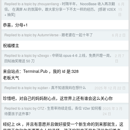
Replied to a topic by zhouyanliang
时隔半年， NocoBase 收入再次翻
6 月
›
15
倍。 在满屏 AI 的氛围中，跟大家分享一下不太一样的经历。 [感谢 V2EX
日
+ 抽奖]
恭喜，分母+1
Replied to a topic by AutumnVerse
跟老婆在一起十年了
6 月 2 日
›
祝福楼主
Replied to a topic by v2exgo
中转站 opus-4-6 上线，免费开蹬一周，
2 月 7
›
日
回帖抽奖赠送 50 刀
来自站点：Terminal.Pub ，我的 id 是:328
老板大气
Replied to a topic by xujdan
真不知道我妈在想什么
2025 年 12 月 22 日
›
珍惜吧，对自己的妈妈耐心点，这世界上还有谁会这么关心你
Replied to a topic by OTZ
生育率持续走低，各位 V2er 如何看
2025 年 3 月
›
24 日
待要孩子这件事？
经纪上 ok ，并且有意愿并且做好接受一个新生命的到来那就生，这