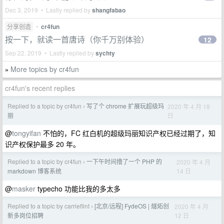
Dec 3, 2019 • Lastly replied by
shangfabao
分享创造
•
cr4fun
按一下，就读一首唐诗（你千万别体验）
12
Sep 22, 2019 • Lastly replied by
sychty
More topics by cr4fun
»
cr4fun's recent replies
Replied to a topic by cr4fun
写了个 chrome 扩展玩超级玛
2020 年 4 月 18
›
日
丽
@
tongyifan
不怕的，FC 红白机的超级玛丽知识产权已经过期了，知
识产权保护最多 20 年。
Replied to a topic by cr4fun
一下午时间撸了一个 PHP 的
2020 年 4 月
›
14 日
markdown 博客系统
@
masker
typecho 功能比我的多太多
Replied to a topic by carrieflint
[北京/远程] FydeOS | 燧炻创
2020 年 4 月
›
12 日
新多岗位招聘