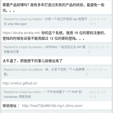
需要产品经理吗? 我有多年打造过失败的产品的经验，能避免一些
坑。。。
Replied to a topic by kstalen
分享一个自己开发的 Api 管理平
2020 年 4 月
›
10 日
台-xApi Manager
https://shuka.smaty.net/
你的这个系统，我用 16 位的密码注册的，
登陆的时候告诉我不能用超过 12 位的密码登陆。。。
Replied to a topic by kstalen
OPIPING 一站式的企业 API 服
2020 年 4 月 10
›
日
务解决方案
太牛逼了，把我想干的事儿给做出来了
Replied to a topic by jeffjade
来，分享下您的「个人品牌博
2020 年 4 月 10
›
日
客」
http://cr4fun.github.io/
Replied to a topic by cr4fun
一下午时间撸了一个 PHP 的
2020 年 4 月
›
10 日
markdown 博客系统
体验地址 ：
http://host72bd8816b.mg1.z6mc.com/