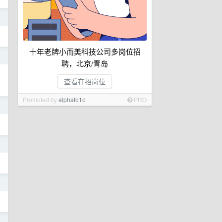
日
十年老牌小而美科技公司多岗位招
日
聘，北京/青岛
查看在招岗位
Promoted by
alphato1o
PRO
日
日
日
日