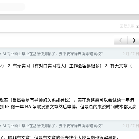
回复总数
2
❮
❯
9 岁 AI 专业硕士毕业在基层快抑郁了，要不要裸辞去读博/进高校？
2 月 27 
） 2. 有无实习（有对口实习找大厂工作会容易很多） 3. 有无文章（
现实（当然要是有导师的关系那另说），实在想逃离可以尝试读一年港
 hk 做一年 RA 争取发篇文章然后申博。但是总的来说时间成本都太高
9 岁 AI 专业硕士毕业在基层快抑郁了，要不要裸辞去读博/进高校？
2 月 27 
了，除非有文章；但是有文章的话去找个大模型岗也很容易吧。