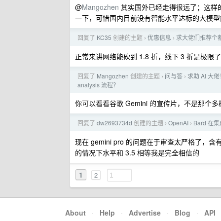
@
Mangozhen
其实国外已经走得很远了；这样的
一下，可惜国内目前没有智能水平达标的大模型
回复了
KC35
创建的主题
优惠信息
求大佬们推荐个
›
›
正常来讲网络能砍到 1.8 折，线下 3 折是极限了，
回复了
Mangozhen
创建的主题
问与答
求助 AI 大佬！
›
›
analysis 流程？
你可以看看谷歌 Gemini 的宣传片，不是
回复了
dw2693734d
创建的主题
OpenAI
Bard 
›
›
现在 gemini pro 的问题在于审查太严
的情况下水平和 3.5 相等我是完全相信的
1
2
About
·
Help
·
Advertise
·
Blog
·
API