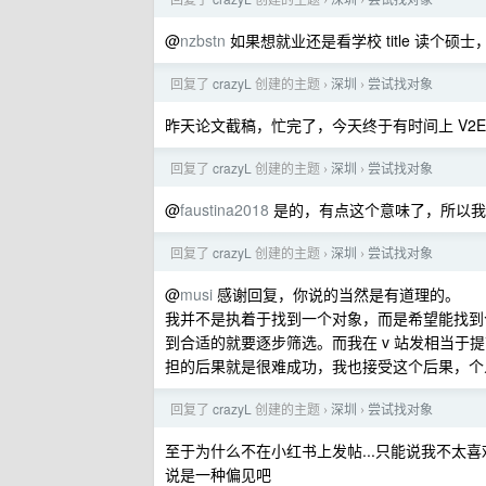
›
›
@
nzbstn
如果想就业还是看学校 title 读个硕
回复了
crazyL
创建的主题
深圳
尝试找对象
›
›
昨天论文截稿，忙完了，今天终于有时间上 V2
回复了
crazyL
创建的主题
深圳
尝试找对象
›
›
@
faustina2018
是的，有点这个意味了，所以我开
回复了
crazyL
创建的主题
深圳
尝试找对象
›
›
@
musi
感谢回复，你说的当然是有道理的。
我并不是执着于找到一个对象，而是希望能找到
到合适的就要逐步筛选。而我在 v 站发相当
担的后果就是很难成功，我也接受这个后果，个人认为也
回复了
crazyL
创建的主题
深圳
尝试找对象
›
›
至于为什么不在小红书上发帖...只能说我不太
说是一种偏见吧