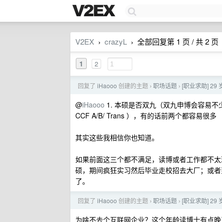
V2EX
crazyL
全部回复第 1 页 / 共 2 页
›
›
1
2
回复了
iHaooo
创建的主题
职场话题
[职业求助] 2
›
›
@
iHaooo
1. 本硕是否双九（双九申博会容易不少
CCF A/B/ Trans ），有的话前两个都容易很多
其实这些我相信你也知道。
如果前面这三个都不满足，读博或者工作都不太
硕，期间疯狂实习然后毕业走校招去大厂；或者到
了。
回复了
iHaooo
创建的主题
职场话题
[职业求助] 2
›
›
为啥不去个互联网企业？这个年龄读博士有点晚