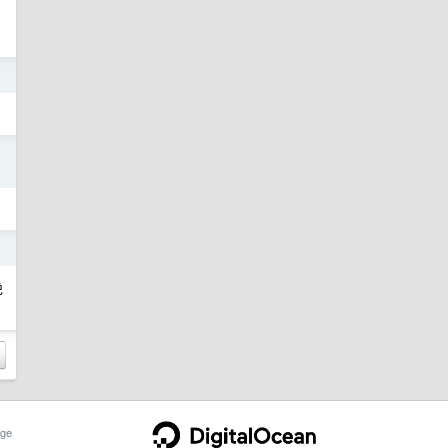
日
日
日
绝
ge