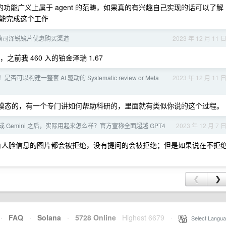
功能广义上属于 agent 的范畴，如果真的有兴趣自己实现的话可以了解
能完成这个工作
蔡司泽锐镜片优惠购买渠道
2023 年 12 月 11 
之前我 460 入的铂金泽瑞 1.67
是否可以构建一整套 AI 驱动的 Systematic review or Meta
2023 年 12 月 11 
那个多模态的，有一个专门讲如何帮助科研的，里面就有类似你说的这个过程。
在集成 Gemini 之后，实际用起来怎么样？官方宣称全面超越 GPT4
2023 年 12 月 7 
格了，含有人脸信息的图片都会被拒绝，没有提问的会被拒绝；但是如果说在不拒
❮
❯
·
FAQ
·
Solana
·
5728 Online
Highest 6679
·
Select Langua