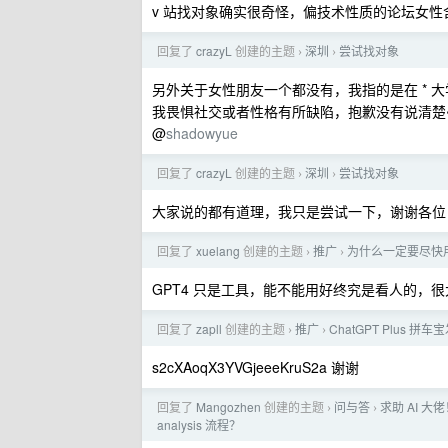
v 站找对象确实很奇怪，偏技术性质的论坛女
回复了
crazyL
创建的主题
深圳
尝试找对象
›
›
另外关于女性朋友一个都没有，我指的是在 * 大学
我畏惧社交或者性格有所缺陷，抱歉没有说清楚
@
shadowyue
回复了
crazyL
创建的主题
深圳
尝试找对象
›
›
大家说的都有道理，我只是尝试一下，谢谢各位
回复了
xuelang
创建的主题
推广
为什么一定要尽快用上
›
›
GPT4 只是工具，能不能用好终究是看人的
回复了
zapll
创建的主题
推广
ChatGPT Plus 
›
›
s2cXAoqX3YVGjeeeKruS2a 谢谢
回复了
Mangozhen
创建的主题
问与答
求助 AI 大佬！
›
›
analysis 流程？