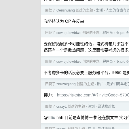
回复了
Censhuang
创建的主题
生活
人生的容错有
›
›
我坚持认为 OP 在反串
回复了
cowiejulewbfwo
创建的主题
程序员
rtx p
›
›
要保留拓展多卡可能性的话，塔式机箱几乎就不
然还有一个是散热问题，这里面需要考虑的很多
回复了
cowiejulewbfwo
创建的主题
程序员
rtx p
›
›
不考虑多卡的话没必要上服务器平台，9950 是
回复了
zhuzhiqiang
创建的主题
推广
兄弟们薅羊毛了
›
›
接力：
https://riskbird.com/#/?inviteCode=5
回复了
crazyL
创建的主题
深圳
尝试找对象
›
›
@
llllliu
hhh 目前是直博博一啦 还在攒文章 实
回复了
crazyL
创建的主题
深圳
尝试找对象