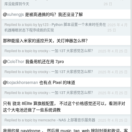
26 日
库没能撑到今天
@
xuhengjs
是被高通搞的吗？我还没没了解
Replied to a topic by tyy123
Python 脚本设置一个未来时任务在
2025 年 4 月
›
25 日
机器睡眠状态下程序续跑的实现
那种能接入米家的遥控开关，关灯神器怎么样？
Replied to a topic by crocky
一加 13T 大家感觉怎么样？
2025 年 4 月 25 日
›
@
ColoThor
我备用机还在用 7pro
Replied to a topic by crocky
一加 13T 大家感觉怎么样？
2025 年 4 月 25 日
›
@
bojackhorseman
也有点 Pixel 的味道
Replied to a topic by crocky
一加 13T 大家感觉怎么样？
2025 年 4 月 25 日
›
只有 骁龙 8Elite 算旗舰配置， 不过这个价格感觉还可以，看测评对
这个大电池还做了一些系统调教
Replied to a topic by memcache
NAS 上部署音乐服务器
2025 年 4 月 25 日
›
我用的是 navidrome ， 然后用 music_tag_web 搜刮封面和歌词，客