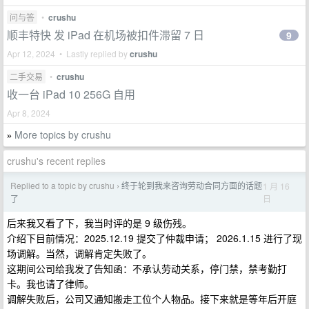
问与答
•
crushu
顺丰特快 发 iPad 在机场被扣件滞留 7 日
9
Apr 12, 2024 • Lastly replied by
crushu
二手交易
•
crushu
收一台 iPad 10 256G 自用
Apr 8, 2024
More topics by crushu
»
crushu's recent replies
Replied to a topic by crushu
终于轮到我来咨询劳动合同方面的话题
1 月 16
›
日
了
后来我又看了下，我当时评的是 9 级伤残。
介绍下目前情况：2025.12.19 提交了仲裁申请； 2026.1.15 进行了现
场调解。当然，调解肯定失败了。
这期间公司给我发了告知函：不承认劳动关系，停门禁，禁考勤打
卡。我也请了律师。
调解失败后，公司又通知搬走工位个人物品。接下来就是等年后开庭