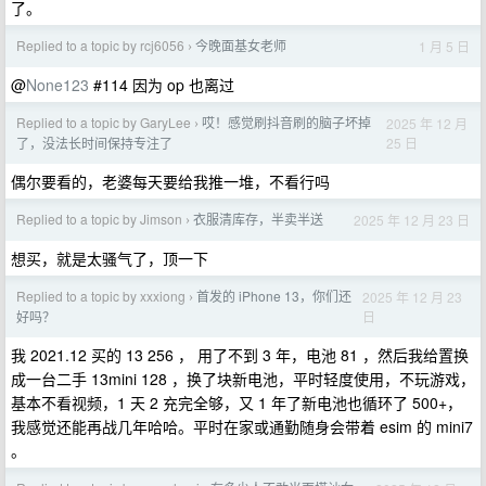
了。
Replied to a topic by rcj6056
今晚面基女老师
1 月 5 日
›
@
None123
#114 因为 op 也离过
Replied to a topic by GaryLee
哎！感觉刷抖音刷的脑子坏掉
2025 年 12 月
›
25 日
了，没法长时间保持专注了
偶尔要看的，老婆每天要给我推一堆，不看行吗
Replied to a topic by Jimson
衣服清库存，半卖半送
2025 年 12 月 23 日
›
想买，就是太骚气了，顶一下
Replied to a topic by xxxiong
首发的 iPhone 13，你们还
2025 年 12 月 23
›
日
好吗？
我 2021.12 买的 13 256 ， 用了不到 3 年，电池 81 ，然后我给置换
成一台二手 13mini 128 ，换了块新电池，平时轻度使用，不玩游戏，
基本不看视频，1 天 2 充完全够，又 1 年了新电池也循环了 500+，
我感觉还能再战几年哈哈。平时在家或通勤随身会带着 esim 的 mini7
。