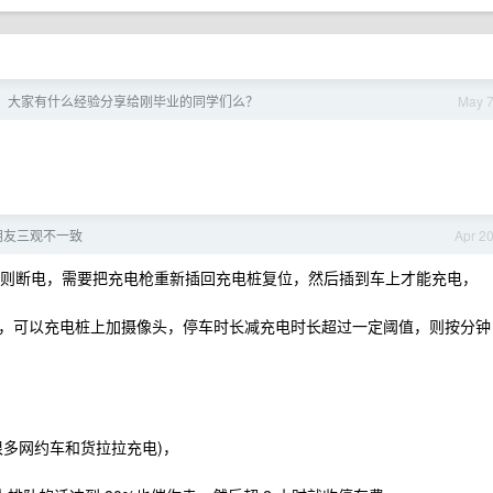
，大家有什么经验分享给刚毕业的同学们么？
May 
朋友三观不一致
Apr 2
充电则断电，需要把充电枪重新插回充电桩复位，然后插到车上才能充电，
，可以充电桩上加摄像头，停车时长减充电时长超过一定阈值，则按分钟
很多网约车和货拉拉充电)，