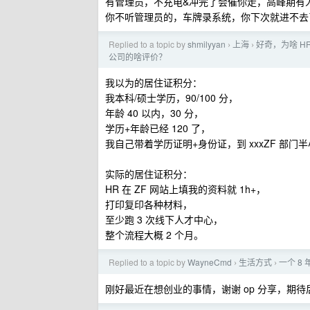
有管理员，不充电&冲完了会催你走，高峰期有人
你不听管理员的，车牌录系统，你下次就进不去
Replied to a topic by
shmilyyan
上海
好奇，为啥 
›
›
公司的啥评价？
我以为的居住证积分：
我本科/硕士学历，90/100 分，
年龄 40 以内，30 分，
学历+年龄已经 120 了，
我自己带着学历证明+身份证，到 xxxZF 部门
实际的居住证积分：
HR 在 ZF 网站上填我的资料就 1h+，
打印复印各种材料，
至少跑 3 次线下人才中心，
整个流程大概 2 个月。
Replied to a topic by
WayneCmd
生活方式
一个 8 
›
›
刚好最近在想创业的事情，谢谢 op 分享，期待