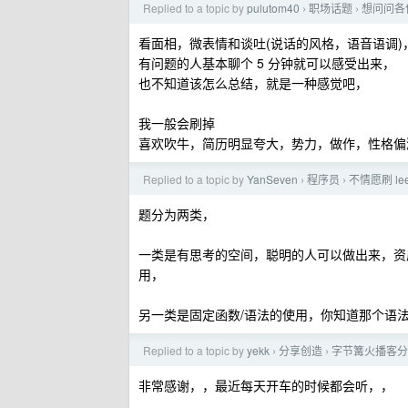
Replied to a topic by
pulutom40
职场话题
想问问各
›
›
看面相，微表情和谈吐(说话的风格，语音语调)
有问题的人基本聊个 5 分钟就可以感受出来，
也不知道该怎么总结，就是一种感觉吧，
我一般会刷掉
喜欢吹牛，简历明显夸大，势力，做作，性格偏
Replied to a topic by
YanSeven
程序员
不情愿刷 l
›
›
题分为两类，
一类是有思考的空间，聪明的人可以做出来，资
用，
另一类是固定函数/语法的使用，你知道那个语
Replied to a topic by
yekk
分享创造
字节篝火播客分
›
›
非常感谢，，最近每天开车的时候都会听，，