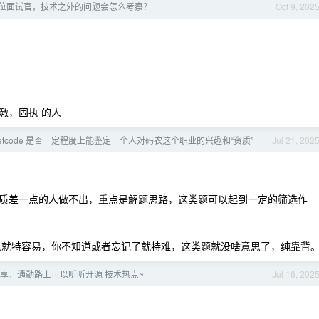
位面试官，技术之外的问题会怎么考察？
Oct 9, 202
，
激，固执 的人
eetcode 是否一定程度上能鉴定一个人对码农这个职业的兴趣和“资质”
Jul 21, 202
质差一点的人做不出，重点是解题思路，这类题可以起到一定的筛选作
法就特容易，你不知道或者忘记了就特难，这类题就没啥意思了，纯靠背
享，通勤路上可以听听开源 技术热点~
Jul 16, 202