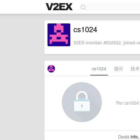
cs1024
V2EX member #502652, joined on
cs1024
提问
技术
Per cs1024's
Deals
info,