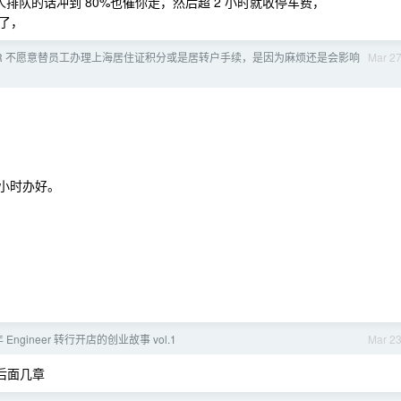
排队的话冲到 80%也催你走，然后超 2 小时就收停车费，
了，
HR 不愿意替员工办理上海居住证积分或是居转户手续，是因为麻烦还是会影响
Mar 2
半小时办好。
年 Engineer 转行开店的创业故事 vol.1
Mar 2
后面几章