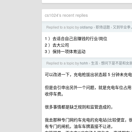
cs1024's recent replies
Replied to a topic by
oldlamp
职场话题
又到毕业季
›
›
1 ）去适合自己且赚钱的行业/岗位
2 ）去大公司
3 ）保持一项体育运动
Replied to a topic by
hohh
生活
想问下是不是和女
›
›
可以改进一下，充电枪拔出状态超 5 分钟未
但是会引申出另外一个问题，就是充电车位占用
收停车费。
很多事情都是缺乏规则和监管造成的，
我去那种专门网约车充电的充电站(比较便宜，
有专门的闸机，油车车牌直接不让进，