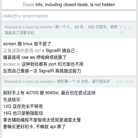
Deals
info, including closed deals, is not hidden
cs8425's recent replies
Replied to a topic by rwecho
我一个人， 53 天， 425 次提交，把终
6 月 11
›
日
端装进了鸿蒙手机
screen 跟 tmux 就不提了
让我讶异的是用.net
+ SignalR 搞自己...
嫌直接用 raw ws 啰唆麻烦就算了
socket.io
这种到处都有 port 的方案也不用
反而自己重搞一次 SignalR 真佩服这毅力
Replied to a topic by davidyin
想折腾一个 AI 主机，请行家出手
5 月 10 日
›
刚好手上有 4070S 跟 9060xt, 最近也在尝试这块
先说结论:
12G 显存完全不够用
16G 也只是勉强能动
拿去辅助编程不是智商太低就是速度太慢
要嘛买更好的卡, 不嘛就 api 算了