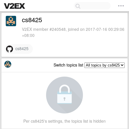
cs8425
V2EX member #240548, joined on 2017-07-16 00:29:06
+08:00
cs8425
Switch topics list
Per cs8425's settings, the topics list is hidden