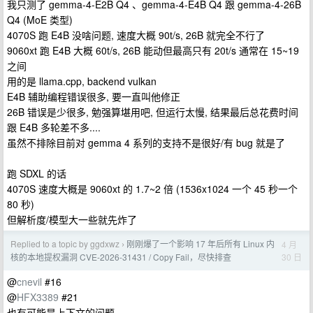
我只测了 gemma-4-E2B Q4 、gemma-4-E4B Q4 跟 gemma-4-26B
Q4 (MoE 类型)
4070S 跑 E4B 没啥问题, 速度大概 90t/s, 26B 就完全不行了
9060xt 跑 E4B 大概 60t/s, 26B 能动但最高只有 20t/s 通常在 15~19
之间
用的是 llama.cpp, backend vulkan
E4B 辅助编程错误很多, 要一直叫他修正
26B 错误是少很多, 勉强算堪用吧, 但运行太慢, 结果最后总花费时间
跟 E4B 多轮差不多....
虽然不排除目前对 gemma 4 系列的支持不是很好/有 bug 就是了
跑 SDXL 的话
4070S 速度大概是 9060xt 的 1.7~2 倍 (1536x1024 一个 45 秒一个
80 秒)
但解析度/模型大一些就先炸了
Replied to a topic by ggdxwz
刚刚爆了一个影响 17 年后所有 Linux 内
4 月
›
30 日
核的本地提权漏洞 CVE-2026-31431 / Copy Fail，尽快排查
@
cnevil
#16
@
HFX3389
#21
也有可能是上下文的问题