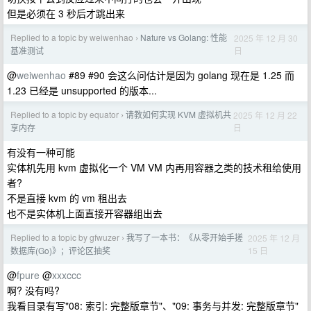
但是必须在 3 秒后才跳出来
Replied to a topic by weiwenhao
Nature vs Golang: 性能
2025 年 12 月 30
›
日
基准测试
@
weiwenhao
#89 #90 会这么问估计是因为 golang 现在是 1.25 而
1.23 已经是 unsupported 的版本...
Replied to a topic by equator
请教如何实现 KVM 虚拟机共
2025 年 12 月 22
›
日
享内存
有没有一种可能
实体机先用 kvm 虚拟化一个 VM VM 内再用容器之类的技术租给使用
者?
不是直接 kvm 的 vm 租出去
也不是实体机上面直接开容器组出去
Replied to a topic by gfwuzer
我写了一本书：《从零开始手搓
2025 年 12 月
›
15 日
数据库(Go)》；评论区抽奖
@
fpure
@
xxxccc
啊? 没有吗?
我看目录有写"08: 索引: 完整版章节"、"09: 事务与并发: 完整版章节"