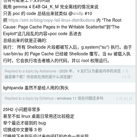
我用 gemma 4 E4B Q4_K_M 完全离线的情况来说
只丢 poc 的 code 总结出来就类似 @
andlp
#10
把
https://xint.io/blog/copy-fail-linux-distributions
内 "The Root
Cause: Page Cache Pages in the Writable Scatterlist"到"The
Exploit"这几段乱的内容+poc code 丢进去
总结出来的就是正确的:
执行： 所有 Shellcode 片段都被写入后，g.system("su") 执行。由于
/usr/bin/su 的 Page Cache 已经被 Shellcode 覆写，当 su 被载入执
行时，它会执行攻击者植入的代码，并以 root 权限运行。
Replied to a topic by Astralume
2026 年， V 友们认为最省内存的浏览
4 月
›
13 日
器是哪个呢？你目前在用的是什么浏览器？
lightpanda 虽然不是给人用的(狗头
Replied to a topic by Drliehuo
windows 11 现在问题还多吗
3 月 30 日
›
25H2 小问题非常多
甚至不如 linux 桌面日常用还比较稳定
举个最近才碰到的 bug
切换成中文要等 3 秒
切换按下去到反应过来中间打的也会一并出现