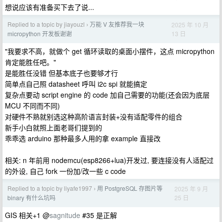
想说应该有准备买下去了说...
Replied to a topic by jiayouzl
万能 V 友推荐我一块
2025 年 10 月
›
13 日
micropython 开发板谢谢
"我要求不高，就做个 get 循环读取的桌面小摆件，这点 micropython
肯定能胜任吧。"
是能胜任没错 但基本底子也要够才行
简单点自己照 datasheet 呼叫 i2c spi 就能搞定
复杂点要动 script engine 的 code 加自己需要的功能(还会因为​​底层
MCU 不同而不同)
对硬件不熟就别选这种高阶语言封装+没有适配零件的组合
新手小白就照上面老哥们提到的
乖乖选 arduino 那种最多人用的拿 example 直接改
相关: n 年前用 nodemcu(esp8266+lua)开发过, 要连接没有人适配过
的外设, 自己 fork 一份加/改一些 c code
Replied to a topic by liyafe1997
用 PostgreSQL 存图片等
2025 年 9 月
›
25 日
binary 有什么坑吗
GIS 相关+1 @
sagnitude
#35 是正解