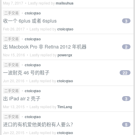
May 7, 2017 • Lastly replied by
mailsuhua
二手交易
•
ctoicqtao
收一个 6plus 或者 6splus
3
Feb 26, 2017 • Lastly replied by
ctoicqtao
二手交易
•
ctoicqtao
出 Macbook Pro 非 Retina 2012 年机器
2
Nov 15, 2016 • Lastly replied by
powergx
二手交易
•
ctoicqtao
一波耐克 46 号的鞋子
22
Jun 20, 2016 • Lastly replied by
ctoicqtao
二手交易
•
ctoicqtao
出 iPad air 2 壳子
3
Mar 13, 2015 • Lastly replied by
TimLang
二手交易
•
ctoicqtao
进口的有机爱他美奶粉有人要么？
5
Jan 22, 2015 • Lastly replied by
ctoicqtao