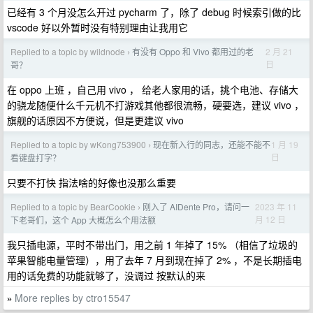
已经有 3 个月没怎么开过 pycharm 了，除了 debug 时候索引做的比
vscode 好以外暂时没有特别理由让我用它
Replied to a topic by wildnode
有没有 Oppo 和 Vivo 都用过的老
2 月 21
›
日
哥？
在 oppo 上班 ，自己用 vivo ， 给老人家用的话，挑个电池、存储大
的骁龙随便什么千元机不打游戏其他都很流畅，硬要选，建议 vivo ，
旗舰的话原因不方便说，但是更建议 vivo
Replied to a topic by wKong753900
现在新入行的同志，还能不能不
1 月 19
›
日
看键盘打字？
只要不打快 指法啥的好像也没那么重要
Replied to a topic by BearCookie
刚入了 AIDente Pro，请问一
2023 年 11
›
月 12 日
下老哥们，这个 App 大概怎么个用法额
我只插电源，平时不带出门，用之前 1 年掉了 15% （相信了垃圾的
苹果智能电量管理），用了去年 7 月到现在掉了 2% ，不是长期插电
用的话免费的功能就够了，没调过 按默认的来
More replies by ctro15547
»