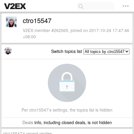
ctro15547
V2EX member #262065, joined on 2017-10-24 17:47:46
+08:00
Switch topics list
Per ctro15547's settings, the topics list is hidden
Deals
info, including closed deals, is not hidden
ctro15547's recent replies