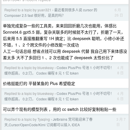
Replied to a topic by yuan321
最近看到很多人说 cursor 的
6 月
›
26 日
Composer 2.5 fast 很好用，是真的吗？
单独完成复杂一些的工具类，来来回回折磨几次也能用，体感比
Sonnet4.6 gpt5.5 弱，复杂关联多的时候就不太行了，折磨了一天，
后来用 5.5 直接推翻重写 1H 搞定；比 deepseek 聪明，小修小补还
不错，1 、2 个跨文件的小修改能一次成功
人工一句话总结 想省点钱可以用 deepseek 代替 我自己用下来体感没
差太多 大不了多回归 1 、2 次也能成了 deepseek 太性价比了
Replied to a topic by blueskeay
Codex Plus/Pro 号池 1 小时不切号！
4 月
›
8 日
缓存超高， 0.2/刀， Codex 编程 8 元 1 亿 token
价格挺能打的 平替某鱼的 Plus 希望稳定
Replied to a topic by blueskeay
Codex Plus/Pro 号池 1 小时不切号！
4 月
›
6 日
缓存超高， 0.2/刀， Codex 编程 8 元 1 亿 token
可以弄个现有的模型列表 ，用的 cc switch 比较好复制粘贴一些
Replied to a topic by Tyaqing
Jetbrains 党可能迎来了春
3 月 7
›
日
天,Cursor/OpenCode/Kimi 订阅都可以接入 IDEA