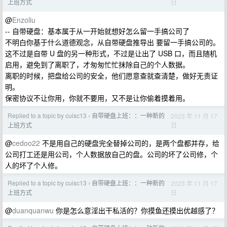
日
上班方式
@
Enzoliu
-- 自带硬盘：基本属于从一开始就想好怎么留一手搞公司了
不明白你基于什么道德观念，从自带硬盘推导出 要留一手搞公司的。
这不过是自带 U 盘的另一种形式，不过是让出了 USB 口，而且随机
启用，避免到了离职了，才匆匆忙忙抹除自己的个人数据。
离职的时候，把盘给公司的安全，他们愿意查就查清楚，做好无责证
明。
保密协议不让你用，你就不要用，又不是让你偷着摸着用。
Replied to a topic by cuisc13
自带硬盘上班：：一种新的
2023 年 11 月 17
›
日
上班方式
@
cedoo22
不是用自己的硬盘完全替掉公司的，是两个盘都并存，给
公司打工还是用公司，个人数据放自己的盘。公司的坏了公司修，个
人的坏了个人修。
Replied to a topic by cuisc13
自带硬盘上班：：一种新的
2023 年 11 月 17
›
日
上班方式
@
duanquanwu
你是怎么意淫出干私活的？你摸鱼还摸出优越感了？