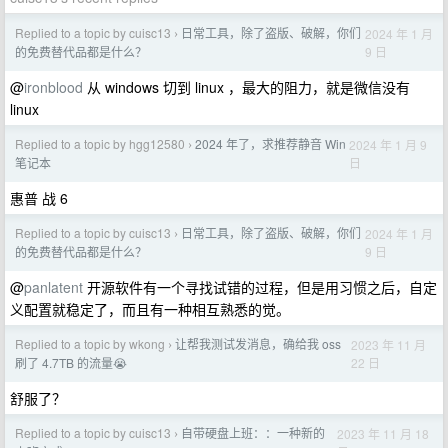
Replied to a topic by cuisc13
日常工具，除了盗版、破解，你们
2024 年 1 月
›
9 日
的免费替代品都是什么？
@
ironblood
从 windows 切到 linux ，最大的阻力，就是微信没有
linux
Replied to a topic by hgg12580
2024 年了，求推荐静音 Win
2024 年 1 月 9
›
日
笔记本
惠普 战 6
Replied to a topic by cuisc13
日常工具，除了盗版、破解，你们
2024 年 1 月
›
9 日
的免费替代品都是什么？
@
panlatent
开源软件有一个寻找试错的过程，但是用习惯之后，自定
义配置就稳定了，而且有一种相互熟悉的觉。
Replied to a topic by wkong
让帮我测试发消息，确给我 oss
2023 年 11 月
›
22 日
刷了 4.7TB 的流量😭
舒服了？
Replied to a topic by cuisc13
自带硬盘上班：：一种新的
2023 年 11 月 18
›