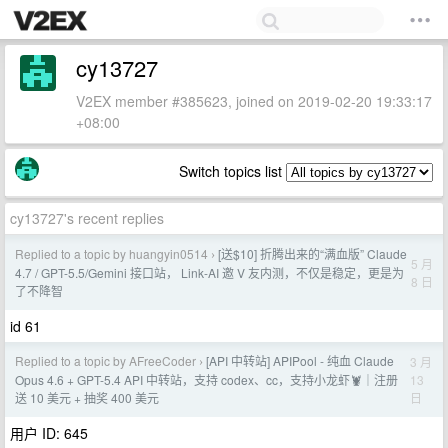
cy13727
V2EX member #385623, joined on 2019-02-20 19:33:17
+08:00
Switch topics list
cy13727's recent replies
Replied to a topic by huangyin0514
[送$10] 折腾出来的“满血版” Claude
›
5 月
4.7 / GPT-5.5/Gemini 接口站， Link-AI 邀 V 友内测，不仅是稳定，更是为
8 日
了不降智
id 61
Replied to a topic by AFreeCoder
[API 中转站] APIPool - 纯血 Claude
3 月
›
13
Opus 4.6 + GPT-5.4 API 中转站，支持 codex、cc，支持小龙虾🦞｜注册
日
送 10 美元 + 抽奖 400 美元
用户 ID: 645