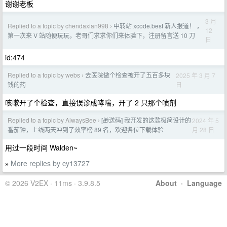
谢谢老板
3 月
Replied to a topic by chendaxian998
中转站 xcode.best 新人报道！ ，
›
12
第一次来 V 站随便玩玩，老哥们求求你们来体验下，注册留言送 10 刀
日
id:474
Replied to a topic by webs
去医院做个检查被开了五百多块
2025 年 3 月 7
›
日
钱的药
咳嗽开了个检查，直接误诊成哮喘，开了 2 只那个喷剂
Replied to a topic by AlwaysBee
[🎁送码] 我开发的这款极简设计的
2024 年 5
›
月 28 日
番茄钟，上线两天冲到了效率榜 89 名，欢迎各位下载体验
用过一段时间 Walden~
More replies by cy13727
»
© 2026 V2EX · 11ms · 3.9.8.5
About
·
Language