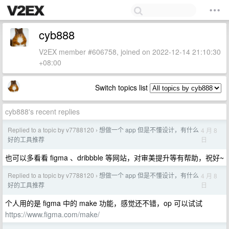
cyb888
V2EX member #606758, joined on 2022-12-14 21:10:30
+08:00
Switch topics list
cyb888's recent replies
Replied to a topic by v7788120
想做一个 app 但是不懂设计，有什么
4 月 8
›
日
好的工具推荐
也可以多看看 figma 、dribbble 等网站，对审美提升等有帮助，祝好~
Replied to a topic by v7788120
想做一个 app 但是不懂设计，有什么
4 月 8
›
日
好的工具推荐
个人用的是 figma 中的 make 功能，感觉还不错，op 可以试试
https://www.figma.com/make/