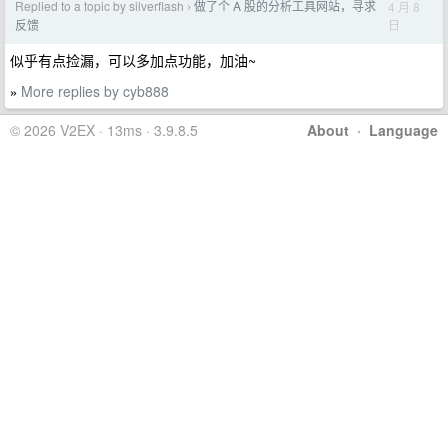
Replied to a topic by silverflash
做了个 A 股的分析工具网站，寻求
4 月 8
›
日
反馈
似乎有点捡漏，可以多加点功能，加油~
More replies by cyb888
»
© 2026 V2EX · 13ms · 3.9.8.5
About
·
Language