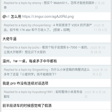
Replied to a topic by shervy
想买个 WatchS11，怎样才能抢到国补
2 月 26
›
日
券
@
v1
怎么用
https://i.imgur.com/agAJ0Rd.png
Replied to a topic by zhouyanliang
4 年前首发于 V2EX 的开源产
2025 年
›
11 月 4 日
品，如今有 17K star 和千万收入了。 [感谢 + 招聘]
大佬牛逼
Replied to a topic by juzilu
看到个帖子说酒席 6~7000 一桌的，
2025 年 10
›
月 28 日
让我大开眼界！想见识下大家的
温州，1w 一桌，每桌矛子中华都有
Replied to a topic by SingeeKing
为什么小米音箱的唤醒词这么
2025 年 10
›
月 3 日
多年了还是「小爱同学」而不能精简下？
我是 pro 咋没有连续对话选项
Replied to a topic by huyudong1991
如何看待小米发布会
2025 年 9 月 26
›
日
翻车
前半段讲车的时候感觉喝了假酒