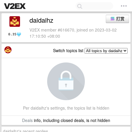
daidaihz
打赏
V2EX member #616670, joined on 2023-03-02
0.35
17:10:50 +08:00
Switch topics list
Per daidaihz's settings, the topics list is hidden
Deals
info, including closed deals, is not hidden
daidaihz's recent replies