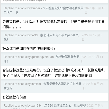
Replied to a topic by brader
今天看朋友失业金才知道我被单
2023 年 6 月 15
›
日
位坑了，靠
更搞笑的是，我们公司社保按最低标准交的，但是个税是按全部工资
扣得。。。。
Replied to a topic by tw93
🤖 普通人如何不被 OpenAI 取
2022 年 12 月 5
›
日
代？
好奇你们是如何在国内注册的账号？
Replied to a topic by guchengzhihuan
这样破解科技与狠
2022 年 10 月 14
›
日
活！
合法国标这些只是及格分，说白了就是短时间吃不死人，长期吃堆积
多了 年纪大了体质弱了各种癌症，谁能说是不是添加剂的锅
Replied to a topic by iamtsm
大家觉得个人网站维护有发展
2022 年 8 月 26
›
日
前途吗
有钱赚就有前途
Replied to a topic by zw1234
送 520 微信红包封面，顺便聊聊
2022 年 5 月
›