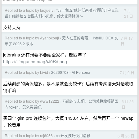
Replied to a topic by laojuelv
“万一免五”低佣低两融老倔驴开户巨靠
7 月
›
21 日
谱！继续抽 2 台酷态科小风扇，给大家降降温～
支持支持
Replied to a topic by Ayanokouji
无人在意的角落， IntelliJ IDEA 发
7 月 17
›
日
布了 2026.2 版本
jetbrains 还在想要不要续全家桶，都四年了
https://i.imgur.com/agAJ0Rd.png
Replied to a topic by Livid
20260708 - AI Persona
7 月 9 日
›
后续创建的角色越多，是不是就会比较卡？后续有考虑聊天对话收取
铜币嘛
Replied to a topic by www12222
万能的 v 友们，公司总算给报销国
6 月 26
›
日
内 token，怎么买最好。
买四个 glm pro 连续包年，大概 1430.4 左右，然后再开一个 newapi
，轮着用
Replied to a topic by rcj6056
cc 开发技巧使用请教
6 月 26 日
›