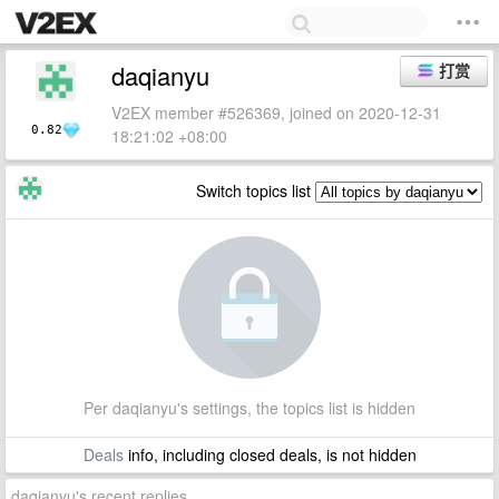
daqianyu
打赏
V2EX member #526369, joined on 2020-12-31
0.82
18:21:02 +08:00
Switch topics list
Per daqianyu's settings, the topics list is hidden
Deals
info, including closed deals, is not hidden
daqianyu's recent replies