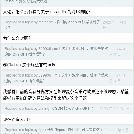
25 日
个 issue 引发的性能大跃进
大佬，怎么没有看到关于 essentia 的对比图呢？
Replied to a topic by memory1
你们的 open AI 账号被封了
2023 年 4 月 3
›
日
没？
为什么会封啊？
Replied to a topic by 829939
基于这个开源小项目，做哪些受欢
2023 年 4
›
月 3 日
迎的 ChatGPT 插件模型？
@
CMLab
这个想法非常棒啊
Replied to a topic by 829939
基于这个开源小项目，做哪些受欢
2023 年 4
›
月 3 日
迎的 ChatGPT 插件模型？
我感觉目前的音轨分离方案在处理复杂音乐时效果还不够理想，希望
能够有更加准确的算法和模型来解决这个问题
Replied to a topic by ciming
CSDN 接入了 chatGPT 了
2023 年 3 月 31 日
›
现在还有人用？
Replied to a topic by ligz
使用 Typora 的小伙伴可以看看这个主
2023 年 3 月
›