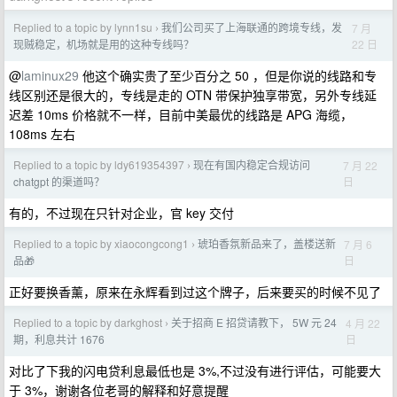
Replied to a topic by lynn1su
我们公司买了上海联通的跨境专线，发
7 月
›
22 日
现贼稳定，机场就是用的这种专线吗？
@
laminux29
他这个确实贵了至少百分之 50 ，但是你说的线路和专
线区别还是很大的，专线是走的 OTN 带保护独享带宽，另外专线延
迟差 10ms 价格就不一样，目前中美最优的线路是 APG 海缆，
108ms 左右
Replied to a topic by ldy619354397
现在有国内稳定合规访问
7 月 22
›
日
chatgpt 的渠道吗？
有的，不过现在只针对企业，官 key 交付
Replied to a topic by xiaocongcong1
琥珀香氛新品来了，盖楼送新
7 月 6
›
日
品🎁
正好要换香薰，原来在永辉看到过这个牌子，后来要买的时候不见了
Replied to a topic by darkghost
关于招商 E 招贷请教下， 5W 元 24
4 月 22
›
日
期，利息共计 1676
对比了下我的闪电贷利息最低也是 3%,不过没有进行评估，可能要大
于 3%，谢谢各位老哥的解释和好意提醒