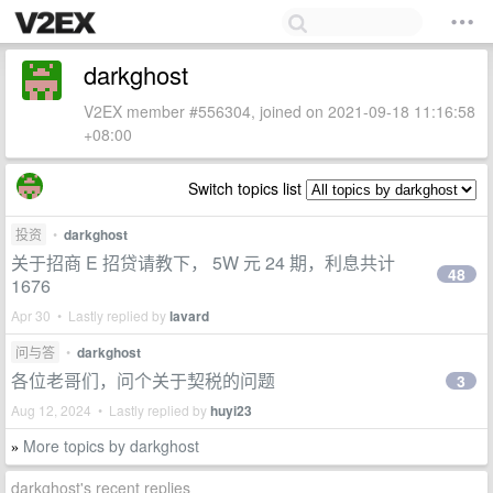
darkghost
V2EX member #556304, joined on 2021-09-18 11:16:58
+08:00
Switch topics list
投资
•
darkghost
关于招商 E 招贷请教下， 5W 元 24 期，利息共计
48
1676
Apr 30 • Lastly replied by
lavard
问与答
•
darkghost
各位老哥们，问个关于契税的问题
3
Aug 12, 2024 • Lastly replied by
huyi23
More topics by darkghost
»
darkghost's recent replies