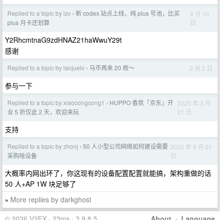
Replied to a topic by izv
新 codex 站点上线，纯 plus 号池，比买
4 月 10
›
日
plus 月卡还划算
Y2RhcmtnaG9zdHNAZ21haWwuY29t
感谢
Replied to a topic by laojuelv
马币再来 20 枚～
2 月 2 日
›
参与一下
Replied to a topic by xiaocongcong1
HUPPO 香氛「京东」开
2025 年 3 月
›
21 日
业 5 折仅此 2 天，欢迎来玩
支持
Replied to a topic by zhonj
50 人小型公司网络如何建设需要
2022 年 9 月 21
›
日
采购啥设备
大概率内网出环了，你这现有的设备配置配置就能搞，架构重做的话
50 人+AP 1W 块足够了
More replies by darkghost
»
© 2026 V2EX · 23ms · 3.9.8.5
About
·
Language