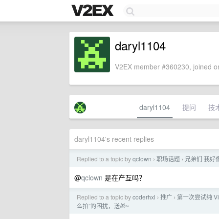
daryl1104
V2EX member #360230, joined on
daryl1104
提问
技
daryl1104's recent replies
Replied to a topic by
qclown
职场话题
兄弟们 我好
›
›
@
qclown
是在产互吗？
Replied to a topic by
coderhxl
推广
第一次尝试纯 Vi
›
›
么拍”的困扰，送🎁~