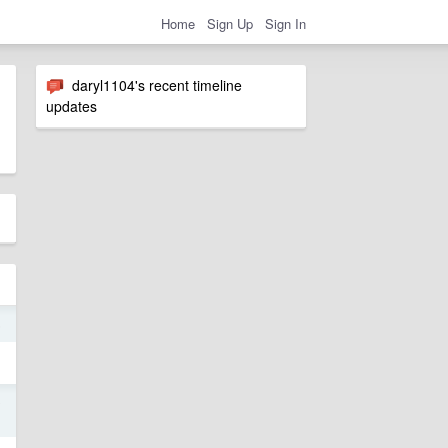
Home
Sign Up
Sign In
daryl1104's recent timeline
updates
5
9