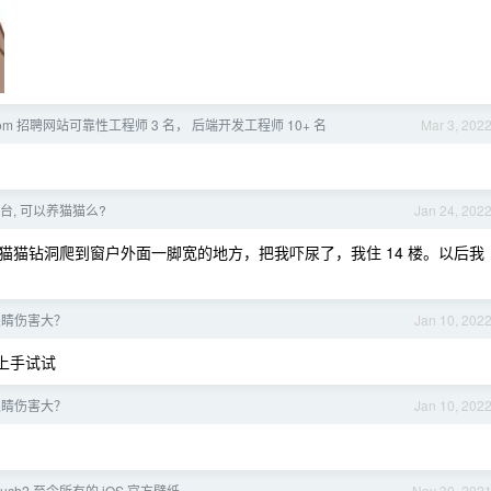
ng.com 招聘网站可靠性工程师 3 名， 后端开发工程师 10+ 名
Mar 3, 202
阳台, 可以养猫猫么?
Jan 24, 202
猫钻洞爬到窗户外面一脚宽的地方，把我吓尿了，我住 14 楼。以后我
对眼睛伤害大？
Jan 10, 202
算上手试试
对眼睛伤害大？
Jan 10, 202
 touch2 至今所有的 iOS 官方壁纸
Nov 30, 202