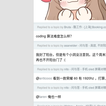
Replied to a topic by
Bruta
酷工作
[上海] Booki
›
›
coding 算法难度怎么样？
Replied to a topic by
asanelder
问与答
高层, 不封
›
›
我封了阳台，但是有个小洞没注意到。这个周末猫
再也不开阳台门了 :(
Replied to a topic by
nito
问与答
手机 oled 屏幕
›
›
@
anticooo
看到一款荣耀 60 有 1920hz ，打
Replied to a topic by
nito
问与答
手机 oled 屏幕
›
›
@
laren
俺也一样
Replied to a topic by
Wataru
Apple
[分享] 从 iPod