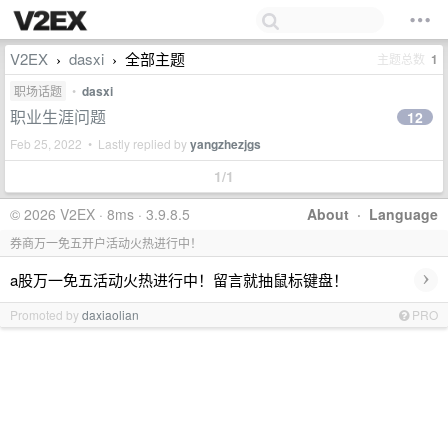
V2EX
dasxi
全部主题
主题总数
1
›
›
职场话题
•
dasxi
职业生涯问题
12
Feb 25, 2022 • Lastly replied by
yangzhezjgs
1/1
© 2026 V2EX · 8ms · 3.9.8.5
About
·
Language
券商万一免五开户活动火热进行中！
›
a股万一免五活动火热进行中！留言就抽鼠标键盘！
Promoted by
daxiaolian
PRO