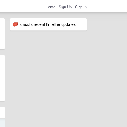
Home
Sign Up
Sign In
dasxi's recent timeline updates
3