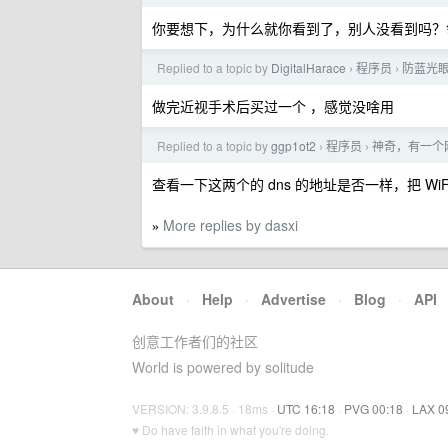
你要想下，为什么就你看到了，别人没看到吗？
Replied to a topic by
DigitalHarace
程序员
防蓝光
›
›
做完近视手术后买过一个 ，感觉没啥用
Replied to a topic by
ggp1ot2
程序员
神奇，有一个网
›
›
查看一下这两个的 dns 的地址是否一样，把 Wi
More replies by dasxi
»
About
·
Help
·
Advertise
·
Blog
·
API
创意工作者们的社区
World is powered by solitude
VERSION: 3.9.8.5 · 18ms ·
UTC 16:18
·
PVG 00:18
·
LAX 0
♥ Do have faith in what you're doing.