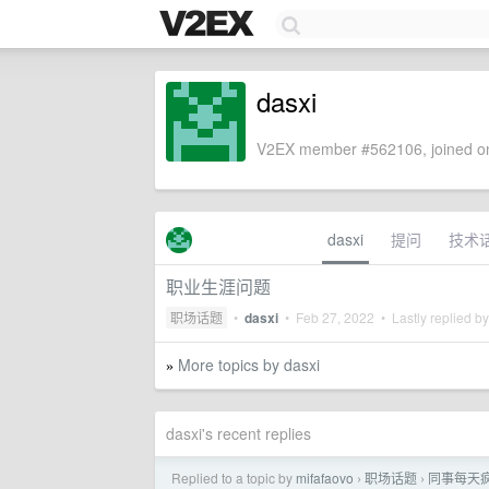
dasxi
V2EX member #562106, joined on
dasxi
提问
技术
职业生涯问题
职场话题
•
dasxi
•
Feb 27, 2022
• Lastly replied b
More topics by dasxi
»
dasxi's recent replies
Replied to a topic by
mifafaovo
职场话题
同事每天
›
›