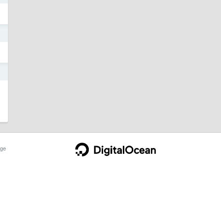
3
2
ge