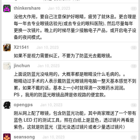
thinkershare
Jan 10, 2023
11
没他大作用，要自己注意保护好眼睛，疲劳了就休息。更合理是
每一年去专业眼镜店验光(或去专业的眼科医院), 然后尽量每年
更换一次镜片。晚上的时候尽量少接触电子产品，或开启电子设
备的夜间模式。
X21541
Jan 10, 2023
12
如果不是视力需要纠正，不要为了防蓝光去戴眼镜。
jinchun
Jan 10, 2023
13
上面说防蓝光没啥用的，大概率都是眼睛没什么毛病的。。
眼睛动过手术的人表示戴防蓝光眼镜用电脑一整天基本感觉不到
累，如果不戴的话，基本上一小时就得滴一次眼药水润润。
PS ，我用的防蓝光眼镜品牌是依视路的便宜款。
opengps
Jan 10, 2023
14
刚从网上配了眼镜，包含防蓝光功能，其中商家赠送了一个带有
蓝色 LED 灯的测试工具，照在白纸上是蓝色，透过镜片再看是
紫色，这就是防蓝光（蓝光没透过镜片或者少量透过镜片）
seansong
Jan 10, 2023
15