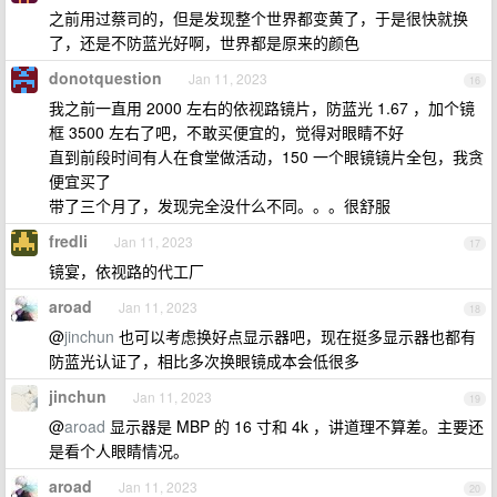
之前用过蔡司的，但是发现整个世界都变黄了，于是很快就换
了，还是不防蓝光好啊，世界都是原来的颜色
donotquestion
Jan 11, 2023
16
我之前一直用 2000 左右的依视路镜片，防蓝光 1.67 ，加个镜
框 3500 左右了吧，不敢买便宜的，觉得对眼睛不好
直到前段时间有人在食堂做活动，150 一个眼镜镜片全包，我贪
便宜买了
带了三个月了，发现完全没什么不同。。。很舒服
fredli
Jan 11, 2023
17
镜宴，依视路的代工厂
aroad
Jan 11, 2023
18
@
jinchun
也可以考虑换好点显示器吧，现在挺多显示器也都有
防蓝光认证了，相比多次换眼镜成本会低很多
jinchun
Jan 11, 2023
19
@
aroad
显示器是 MBP 的 16 寸和 4k ，讲道理不算差。主要还
是看个人眼睛情况。
aroad
Jan 11, 2023
20