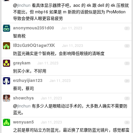
@
jinchun
看具体显示器牌子吧，aoc 的 4k 跟 dell 的 4k 压根就
不能比，但 mbp16 如果是 m 新款的话貌似是因为 ProMotion
导致会使得人眼更容易疲劳
anonymous2351d00
Jan 11, 2023
21
智商税
lB2cGz9OQ1agw7XK
Jan 11, 2023
22
防蓝光确实是个智商税，会影响降低眼镜的清晰度
graykam
Jan 11, 2023
23
别买小米，不好用
erzhuyijian123
Jan 11, 2023
24
蔡司，蔡司
showchys
Jan 11, 2023
25
@
jinchun
有多少人是眼睛动过手术的，大多数人确实不需要防
蓝光。
wenyuan5
Jan 11, 2023
26
之前是蔡司钻立方防蓝光，最近换了尼康防蓝光镜片，感觉都蛮