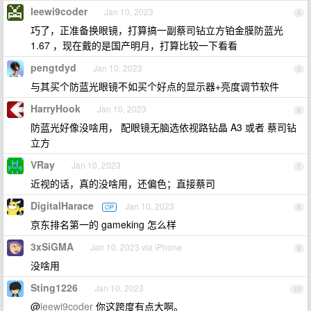
leewi9coder
Jan 10, 2023
4
巧了，正准备换眼镜，打算搞一副蔡司钻立方铂金膜防蓝光
1.67 ，现在戴的是国产明月，打算比较一下看看
pengtdyd
Jan 10, 2023
5
与其买个防蓝光眼镜不如买个好点的显示器+亮度调节软件
HarryHook
Jan 10, 2023
6
防蓝光好像没啥用， 配眼镜无脑选依视路钻晶 A3 或者 蔡司钻
立方
VRay
Jan 10, 2023
7
近视的话，真的没啥用，还偏色；直接蔡司
DigitalHarace
Jan 10, 2023
OP
8
京东排名第一的 gameking 怎么样
3xSiGMA
Jan 10, 2023 via iPhone
9
没啥用
Sting1226
Jan 10, 2023
10
@
leewi9coder
你这跨度有点大啊。