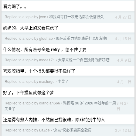
看力竭了。。
Replied to a topic by jvee
和我妈每打一次电话都会低落很久
4 月 27 日
›
奶奶的，大早上的又看焦虑了
Replied to a topic by glouhao
现在反重力他到底是什么机制啊
4 月 15 日
›
什么情况，所有账号全是 retry ，绷不住了要
Replied to a topic by mode171
大家来说一个自己独特的癖好吧！
4 月 9 日
›
喜欢咬指甲，十个指头都要得不像样了
Replied to a topic by mastergo
中奖了
4 月 1 日
›
好了，下午摸鱼就做这个梦
Replied to a topic by diandian666
难搞咯 36 岁 2026 年过年前一周
3 月 27
›
日
失业了
还是得有熟人内推，不然自己找很难，除非特别牛的人
Replied to a topic by LaZoe
“女友”说必须要买全款房
3 月 12 日
›