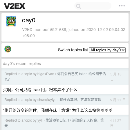
day0
V2EX member #521686, joined on 2020-12-02 09:04:02
+08:00
Switch topics list
day0's recent replies
Replied to a topic by bigoxEvan
你们会自己买 token 给公司干活
5 月 18
›
日
么？
买啊，公司只给 trae 用，根本弄不了什么
Replied to a topic by chunqiuyiyu
我开始减肥，方法就是靠饿
5 月 11 日
›
“刚开始改变的时候，我躺在床上烙饼” 为什么这么搞笑哈哈哈
Replied to a topic by yyll
生活随笔日记 17 崩溃的 2 天约会，第一
4 月 27
›
日
天