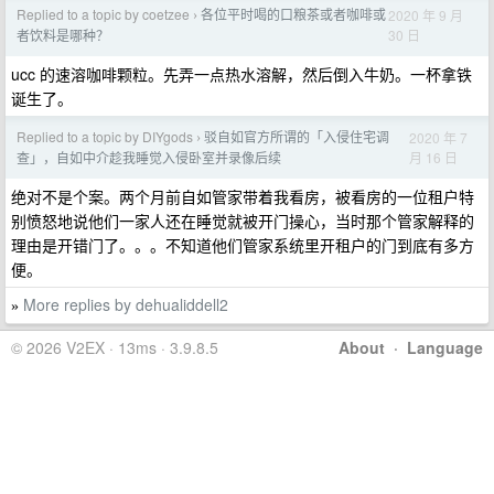
Replied to a topic by coetzee
各位平时喝的口粮茶或者咖啡或
2020 年 9 月
›
30 日
者饮料是哪种？
ucc 的速溶咖啡颗粒。先弄一点热水溶解，然后倒入牛奶。一杯拿铁
诞生了。
Replied to a topic by DIYgods
驳自如官方所谓的「入侵住宅调
2020 年 7
›
月 16 日
查」，自如中介趁我睡觉入侵卧室并录像后续
绝对不是个案。两个月前自如管家带着我看房，被看房的一位租户特
别愤怒地说他们一家人还在睡觉就被开门操心，当时那个管家解释的
理由是开错门了。。。不知道他们管家系统里开租户的门到底有多方
便。
More replies by dehualiddell2
»
© 2026 V2EX · 13ms · 3.9.8.5
About
·
Language