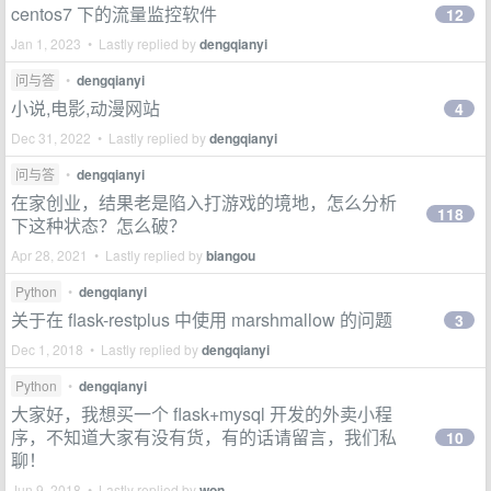
centos7 下的流量监控软件
12
Jan 1, 2023 • Lastly replied by
dengqianyi
问与答
•
dengqianyi
小说,电影,动漫网站
4
Dec 31, 2022 • Lastly replied by
dengqianyi
问与答
•
dengqianyi
在家创业，结果老是陷入打游戏的境地，怎么分析
118
下这种状态？怎么破？
Apr 28, 2021 • Lastly replied by
biangou
Python
•
dengqianyi
关于在 flask-restplus 中使用 marshmallow 的问题
3
Dec 1, 2018 • Lastly replied by
dengqianyi
Python
•
dengqianyi
大家好，我想买一个 flask+mysql 开发的外卖小程
序，不知道大家有没有货，有的话请留言，我们私
10
聊！
Jun 9, 2018 • Lastly replied by
won