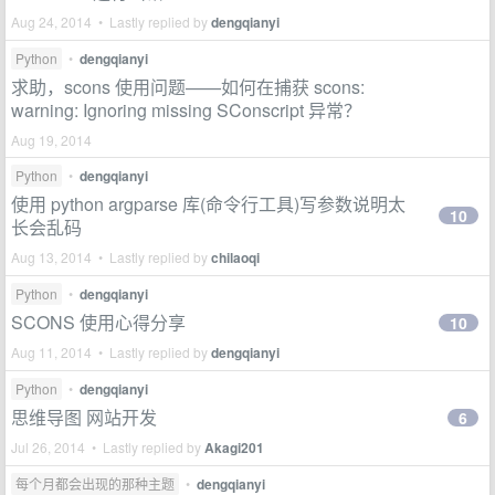
Aug 24, 2014 • Lastly replied by
dengqianyi
Python
•
dengqianyi
求助，scons 使用问题——如何在捕获 scons:
warning: Ignoring missing SConscript 异常？
Aug 19, 2014
Python
•
dengqianyi
使用 python argparse 库(命令行工具)写参数说明太
10
长会乱码
Aug 13, 2014 • Lastly replied by
chilaoqi
Python
•
dengqianyi
SCONS 使用心得分享
10
Aug 11, 2014 • Lastly replied by
dengqianyi
Python
•
dengqianyi
思维导图 网站开发
6
Jul 26, 2014 • Lastly replied by
Akagi201
每个月都会出现的那种主题
•
dengqianyi