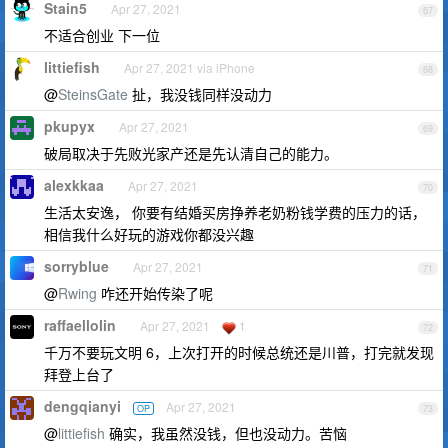
Stain5
Apr 27, 2021
67
不适合创业 下一位
littiefish
Apr 27, 2021 via iPhone
68
@
SteinsGate
扯，我没钱同样没动力
pkupyx
Apr 27, 2021
69
破局取决于先败光家产还是先认清自己的能力。
alexkkaa
Apr 27, 2021
70
生活太安逸， 你要有结婚买房挣养老奶粉钱学费的压力的话，
相信我什么好玩的游戏你都没兴趣
sorryblue
Apr 27, 2021
71
@
Rwing
咋还开始传染了呢
raffaellolin
Apr 27, 2021
1
72
千万不要玩文明 6，上次打开的时候总统还是川普，打完就发现
拜登上台了
dengqianyi
Apr 27, 2021
OP
73
@
littiefish
确实，我虽然没钱，但也没动力。苦恼