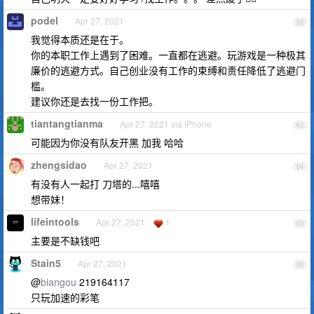
podel
Apr 27, 2021
62
我觉得本质还是在于。
你的本职工作上遇到了困难。一直都在逃避。玩游戏是一种极其
廉价的逃避方式。自己创业没有工作的束缚和责任降低了逃避门
槛。
建议你还是去找一份工作把。
tiantangtianma
Apr 27, 2021 via iPhone
63
可能因为你没有队友开黑 加我 哈哈
zhengsidao
Apr 27, 2021
64
有没有人一起打 刀塔的...嘻嘻
想带妹！
lifeintools
Apr 27, 2021
1
65
主要是不缺钱吧
Stain5
Apr 27, 2021
66
@
biangou
219164117
只玩加速的彩笔