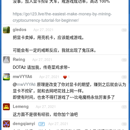
没事，加入显卡挖矿大军，戒游戏成功率，高达 100%
https://go123.live/the-easiest-make-money-by-mining-
cryptocurrency-tutorial-for-beginner/
gledos
Apr 27, 2021
14
把显卡卖掉，用亮机卡，应该能戒游戏。
可能会有一定的戒断反应，我就出现了鬼压床。
Rwing
Apr 27, 2021
15
DOTA2 请加我，传奇菜鸡求带~
mwVYYA6
Apr 27, 2021
1
16
@
mwVYYA6
原理是改变了你对显卡的期望，赚到之后就会认为
显卡不挖矿，就和去网吧花钱上网一样。
即使有时间，也舍不得打游戏了~~比电魔杨永信厉害多了
Lemeng
Apr 27, 2021
17
这方面不是很有经验，给你加个油吧
dengqianyi
Apr 27, 2021
OP
18