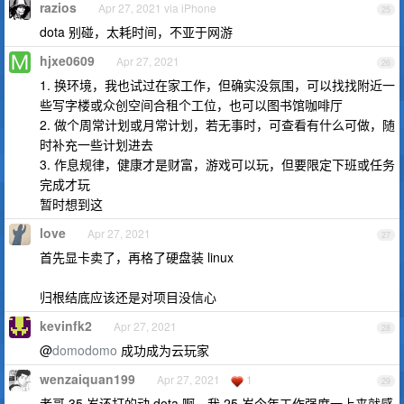
razios
Apr 27, 2021 via iPhone
25
dota 别碰，太耗时间，不亚于网游
hjxe0609
Apr 27, 2021
26
1. 换环境，我也试过在家工作，但确实没氛围，可以找找附近一
些写字楼或众创空间合租个工位，也可以图书馆咖啡厅
2. 做个周常计划或月常计划，若无事时，可查看有什么可做，随
时补充一些计划进去
3. 作息规律，健康才是财富，游戏可以玩，但要限定下班或任务
完成才玩
暂时想到这
love
Apr 27, 2021
27
首先显卡卖了，再格了硬盘装 linux
归根结底应该还是对项目没信心
kevinfk2
Apr 27, 2021
28
@
domodomo
成功成为云玩家
wenzaiquan199
Apr 27, 2021
1
29
老哥 35 岁还打的动 dota 啊，我 25 岁今年工作强度一上来就感