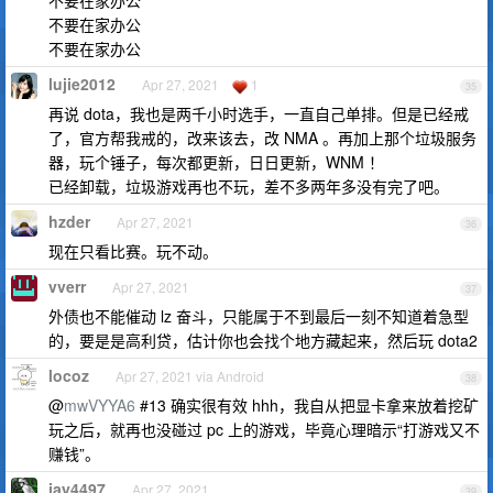
不要在家办公
不要在家办公
不要在家办公
lujie2012
Apr 27, 2021
1
35
再说 dota，我也是两千小时选手，一直自己单排。但是已经戒
了，官方帮我戒的，改来该去，改 NMA 。再加上那个垃圾服务
器，玩个锤子，每次都更新，日日更新，WNM ！
已经卸载，垃圾游戏再也不玩，差不多两年多没有完了吧。
hzder
Apr 27, 2021
36
现在只看比赛。玩不动。
vverr
Apr 27, 2021
37
外债也不能催动 lz 奋斗，只能属于不到最后一刻不知道着急型
的，要是是高利贷，估计你也会找个地方藏起来，然后玩 dota2
locoz
Apr 27, 2021 via Android
38
@
mwVYYA6
#13 确实很有效 hhh，我自从把显卡拿来放着挖矿
玩之后，就再也没碰过 pc 上的游戏，毕竟心理暗示“打游戏又不
赚钱”。
jay4497
Apr 27, 2021
39