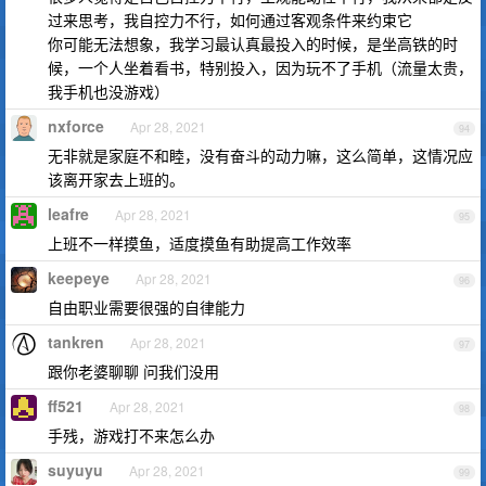
过来思考，我自控力不行，如何通过客观条件来约束它
你可能无法想象，我学习最认真最投入的时候，是坐高铁的时
候，一个人坐着看书，特别投入，因为玩不了手机（流量太贵，
我手机也没游戏）
nxforce
Apr 28, 2021
94
无非就是家庭不和睦，没有奋斗的动力嘛，这么简单，这情况应
该离开家去上班的。
leafre
Apr 28, 2021
95
上班不一样摸鱼，适度摸鱼有助提高工作效率
keepeye
Apr 28, 2021
96
自由职业需要很强的自律能力
tankren
Apr 28, 2021
97
跟你老婆聊聊 问我们没用
ff521
Apr 28, 2021
98
手残，游戏打不来怎么办
suyuyu
Apr 28, 2021
99