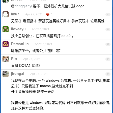
@
dengqianyi
要不，把外债扩大几倍试试 doge;
im67
Apr 27, 2021
7
40
无聊-》看直播-》萧瑟玩这英雄好屌-》手痒玩玩-》垃圾英雄
iloveayu
Apr 27, 2021
41
换个思路创业，在家直播撸码打 dota2 。
DamonLin
Apr 27, 2021
42
咖啡店坐坐，或者公共的图书馆
Ritr
Apr 27, 2021
43
直播 DOTA2 试试？
jitongxi
Apr 27, 2021
44
我现在两台电脑, 一台 windows 台式机, 一台黑苹果工作机(集成
显卡), 只要我进了 macos,游戏就点不到.
开个音乐播放器 能整一天活.
我曾经也是 windows 游戏兼写代码,时不时就想去点游戏而烦恼,
现在这种方式蛮好的.