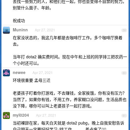
去找一些努力的人，和他们在一起，你也会变得不自禁的努力。
别管什么面子、年龄。
祝成功
Muninn
Apr 27, 2021
59
在家没状态的，我这几年都是去咖啡厅工作。多个咖啡厅换着
去。
当年打 dota2 确实费时间。现在中午和上班的同学排三把农药一
个小时还可以。
newee
Apr 27, 2021
60
环境很重要 孟母三迁
老婆孩子盯着你打游戏，不去赚钱，全家挨饿，你有没有压力？
当然了，如果你有钱，不用工作，养家糊口没问题，生活品质也
没下降，哪你可以叫上老婆孩子一起打游戏。
myl0204
Apr 27, 2021
61
当初裸辞在家，每天白天就是 dota2 pubg，晚上自我安慰告诉
自己明天一定要好好学习 /找工作。。。 差点废了🤦‍♂️