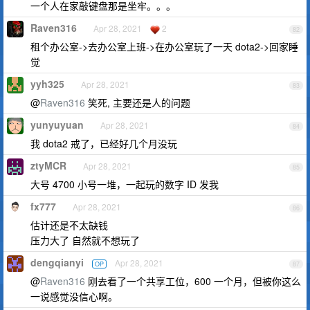
一个人在家敲键盘那是坐牢。。。
Raven316
Apr 28, 2021
2
82
租个办公室->去办公室上班->在办公室玩了一天 dota2->回家睡
觉
yyh325
Apr 28, 2021
83
@
Raven316
笑死, 主要还是人的问题
yunyuyuan
Apr 28, 2021
84
我 dota2 戒了，已经好几个月没玩
ztyMCR
Apr 28, 2021
85
大号 4700 小号一堆，一起玩的数字 ID 发我
fx777
Apr 28, 2021
86
估计还是不太缺钱
压力大了 自然就不想玩了
dengqianyi
Apr 28, 2021
OP
87
@
Raven316
刚去看了一个共享工位，600 一个月，但被你这么
一说感觉没信心啊。