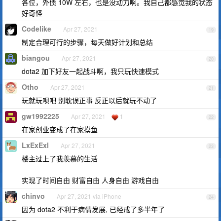
各位，外债 10W 左右，也是没动力啊。我自己都感觉我的状态
好奇怪
Codelike
Apr 27, 2021
19
制定合理可行的步骤，每天做好计划和总结
biangou
Apr 27, 2021
20
dota2 加下好友一起战斗啊，我只玩快速模式
Otho
Apr 27, 2021
21
玩就玩呗吧 别耽误正事 反正以后就玩不动了
gw1992225
Apr 27, 2021
1
22
在家创业变成了在家摸鱼
LxExExl
Apr 27, 2021
23
楼主过上了我羡慕的生活
实现了时间自由 财富自由 人身自由 游戏自由
chinvo
Apr 27, 2021 via iPhone
24
因为 dota2 不利于病情发展, 已经戒了多半年了