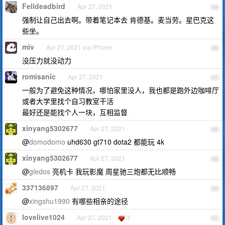
Felldeadbird
Apr 27, 2021
45
强制让自己出去啊。带着笔记本去 肯德基。麦当劳。星巴克这
些坐。
miv
Apr 27, 2021 via iPhone
46
没压力就没动力
romisanic
Apr 27, 2021
47
一般为了避免这种情况，哪怕家里没人，我也都是跑外边咖啡厅
或者大学里找个自习教室干活
最好还是能找个人一块，互相监督
xinyang5302677
Apr 27, 2021
48
@
domodomo
uhd630 gt710 dota2 都能玩 4k
xinyang5302677
Apr 27, 2021
49
@
gledos
亮机卡 我玩影魔 周星驰三炮都无比顺畅
337136897
Apr 27, 2021
50
@
xingshu1990
有哪些相亲的途径
lovelive1024
Apr 27, 2021
3
51