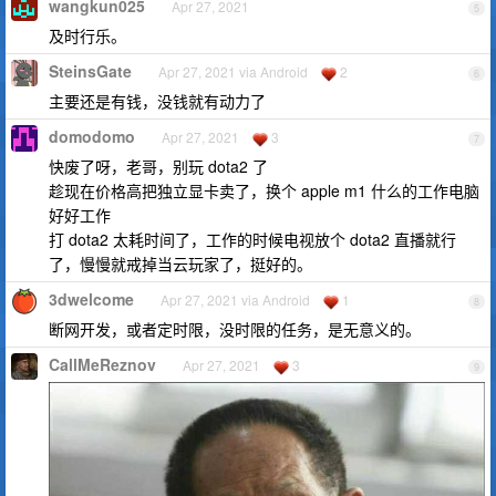
wangkun025
Apr 27, 2021
5
及时行乐。
SteinsGate
Apr 27, 2021 via Android
2
6
主要还是有钱，没钱就有动力了
domodomo
Apr 27, 2021
3
7
快废了呀，老哥，别玩 dota2 了
趁现在价格高把独立显卡卖了，换个 apple m1 什么的工作电脑
好好工作
打 dota2 太耗时间了，工作的时候电视放个 dota2 直播就行
了，慢慢就戒掉当云玩家了，挺好的。
3dwelcome
Apr 27, 2021 via Android
1
8
断网开发，或者定时限，没时限的任务，是无意义的。
CallMeReznov
Apr 27, 2021
3
9