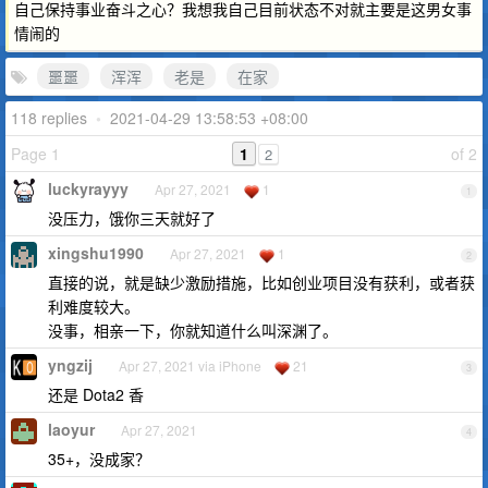
自己保持事业奋斗之心？我想我自己目前状态不对就主要是这男女事
情闹的
噩噩
浑浑
老是
在家
118 replies
•
2021-04-29 13:58:53 +08:00
Page 1
1
of 2
2
luckyrayyy
Apr 27, 2021
1
1
没压力，饿你三天就好了
xingshu1990
Apr 27, 2021
1
2
直接的说，就是缺少激励措施，比如创业项目没有获利，或者获
利难度较大。
没事，相亲一下，你就知道什么叫深渊了。
yngzij
Apr 27, 2021 via iPhone
21
3
还是 Dota2 香
laoyur
Apr 27, 2021
4
35+，没成家？