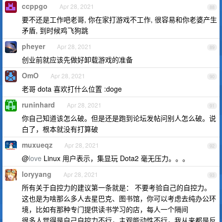
ccppgo
Apr 28, 2021
88
要不还是工作吧老哥, 你在家打游戏不工作, 很容易和你老婆产生
矛盾, 到时候鸡飞狗跳
pheyer
Apr 28, 2021
89
创业前就应该先做好卸载游戏的准备
OmO
Apr 28, 2021
90
老哥 dota 喜欢打什么位置 :doge
runinhard
Apr 28, 2021
91
你自己知道该怎么破。但是还是跑到论坛发帖问别人怎么破。说
白了，根本就没有打算破
muxueqz
Apr 28, 2021
92
@
love
Linux 用户表示，集显玩 Dota2 毫无压力。。。
loryyang
Apr 28, 2021
93
所有关于自控力的建议第一条就是： 不要考验自己的自控力。
这也是为啥那么多人去星巴克、图书馆，你可以考虑去纯办公环
境，比如有那种专门提供读书学习的店，每人一个隔间
很多人觉得是自己自控力不行，主观能动性不行，我从来都是反