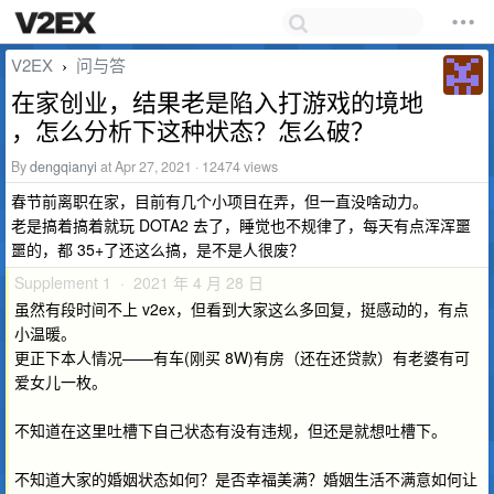
V2EX
问与答
›
在家创业，结果老是陷入打游戏的境地
，怎么分析下这种状态？怎么破？
By
dengqianyi
at Apr 27, 2021 · 12474 views
春节前离职在家，目前有几个小项目在弄，但一直没啥动力。
老是搞着搞着就玩 DOTA2 去了，睡觉也不规律了，每天有点浑浑噩
噩的，都 35+了还这么搞，是不是人很废？
Supplement 1 · 2021 年 4 月 28 日
虽然有段时间不上 v2ex，但看到大家这么多回复，挺感动的，有点
小温暖。
更正下本人情况——有车(刚买 8W)有房（还在还贷款）有老婆有可
爱女儿一枚。
不知道在这里吐槽下自己状态有没有违规，但还是就想吐槽下。
不知道大家的婚姻状态如何？是否幸福美满？婚姻生活不满意如何让