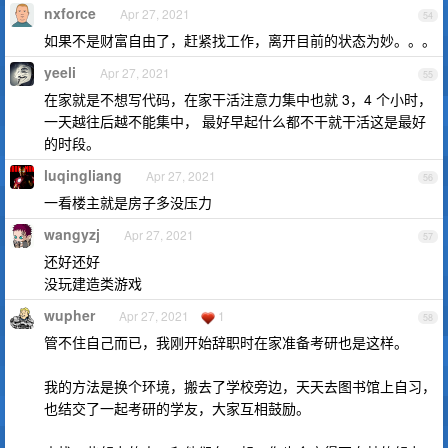
nxforce
Apr 27, 2021
54
如果不是财富自由了，赶紧找工作，离开目前的状态为妙。。。
yeeli
Apr 27, 2021
55
在家就是不想写代码，在家干活注意力集中也就 3，4 个小时，
一天越往后越不能集中， 最好早起什么都不干就干活这是最好
的时段。
luqingliang
Apr 27, 2021
56
一看楼主就是房子多没压力
wangyzj
Apr 27, 2021
57
还好还好
没玩建造类游戏
wupher
Apr 27, 2021
1
58
管不住自己而已，我刚开始辞职时在家准备考研也是这样。
我的方法是换个环境，搬去了学校旁边，天天去图书馆上自习，
也结交了一起考研的学友，大家互相鼓励。