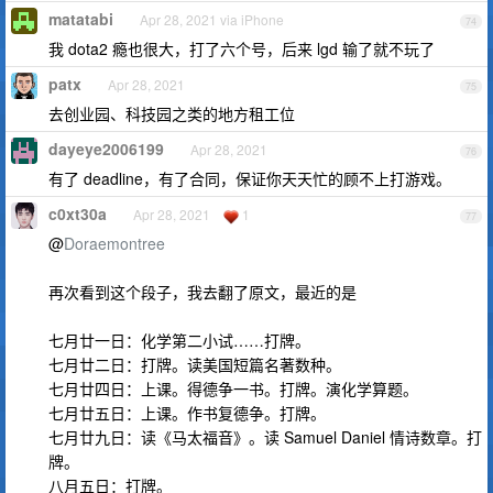
matatabi
Apr 28, 2021 via iPhone
74
我 dota2 瘾也很大，打了六个号，后来 lgd 输了就不玩了
patx
Apr 28, 2021
75
去创业园、科技园之类的地方租工位
dayeye2006199
Apr 28, 2021
76
有了 deadline，有了合同，保证你天天忙的顾不上打游戏。
c0xt30a
Apr 28, 2021
1
77
@
Doraemontree
再次看到这个段子，我去翻了原文，最近的是
七月廿一日：化学第二小试……打牌。
七月廿二日：打牌。读美国短篇名著数种。
七月廿四日：上课。得德争一书。打牌。演化学算题。
七月廿五日：上课。作书复德争。打牌。
七月廿九日：读《马太福音》。读 Samuel Daniel 情诗数章。打
牌。
八月五日：打牌。