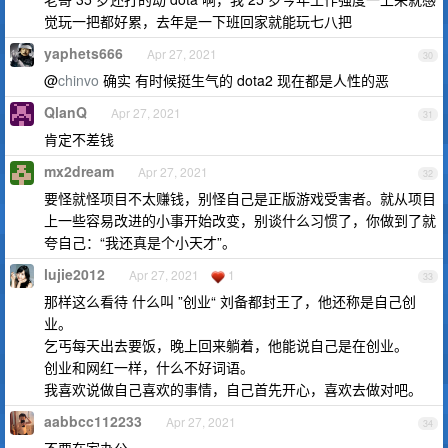
觉玩一把都好累，去年是一下班回家就能玩七八把
yaphets666
Apr 27, 2021
30
@
chinvo
确实 有时候挺生气的 dota2 现在都是人性的恶
QlanQ
Apr 27, 2021
31
肯定不差钱
mx2dream
Apr 27, 2021
32
要怪就怪项目不太赚钱，别怪自己是正版游戏受害者。就从项目
上一些容易改进的小事开始改变，别谈什么习惯了，你做到了就
夸自己：“我还真是个小天才”。
lujie2012
Apr 27, 2021
1
33
那样这么看待 什么叫 ”创业“ 刘备都封王了，他还称是自己创
业。
乞丐每天出去要饭，晚上回来躺着，他能说自己是在创业。
创业和网红一样，什么不好词语。
我喜欢说做自己喜欢的事情，自己首先开心，喜欢去做对吧。
aabbcc112233
Apr 27, 2021
34