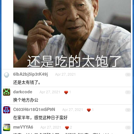
6IbA2bj5ip3tK49j
Apr 27, 2021
10
还是太有钱了。
darkcode
Apr 27, 2021
1
11
换个地方办公
C603H6r18Q1mSP9N
Apr 27, 2021
1
12
在家半年，感觉这种日子蛮好
mwVYYA6
Apr 27, 2021
2
13