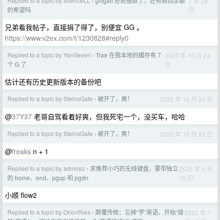
Replied to a topic by SilenceLL
giffgaff 拒绝退款了，还有救回余额
7 月 29
›
日
的希望吗
兄弟看我帖子，直接捐了得了，别便宜 GG 。
https://www.v2ex.com/t/1230828#reply0
Replied to a topic by YanSeven
Trae 在我本地的缓存有 7
2025 年 10 月 24
›
日
个 G 了
估计还有历史更新版本的备份吧
Replied to a topic by SteinsGate
被开了，爽！
2025 年 10 月 24 日
›
@
37Y37
老哥自驾看着好爽，但我死宅一个，没买车，哈哈
Replied to a topic by SteinsGate
被开了，爽！
2025 年 10 月 23 日
›
@
freaks
n + 1
Replied to a topic by admirez
求推荐小巧的无线键盘，要带独立
2025 年 9 月
›
10 日
的 home、end、pgup 和 pgdn
小顺 flow2
Replied to a topic by OrionRies
颠覆传统：忘掉“学”英语，开始“接
2025 年 7
›