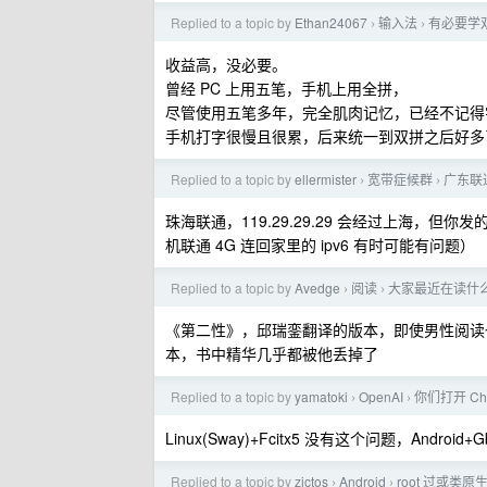
Replied to a topic by
Ethan24067
输入法
有必要学
›
›
收益高，没必要。
曾经 PC 上用五笔，手机上用全拼，
尽管使用五笔多年，完全肌肉记忆，已经不记得
手机打字很慢且很累，后来统一到双拼之后好多
Replied to a topic by
ellermister
宽带症候群
广东联
›
›
珠海联通，119.29.29.29 会经过上海
机联通 4G 连回家里的 ipv6 有时可能有问题）
Replied to a topic by
Avedge
阅读
大家最近在读什
›
›
《第二性》，邱瑞銮翻译的版本，即使男性阅读
本，书中精华几乎都被他丢掉了
Replied to a topic by
yamatoki
OpenAI
你们打开 C
›
›
Linux(Sway)+Fcitx5 没有这个问题，Androi
Replied to a topic by
zictos
Android
root 过或类
›
›