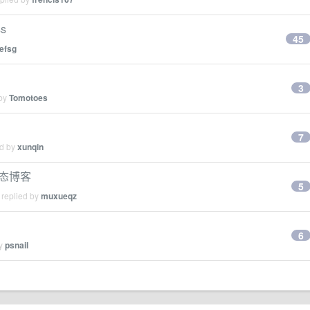
s
45
efsg
3
 by
Tomotoes
7
ed by
xunqin
静态博客
5
 replied by
muxueqz
6
by
psnail