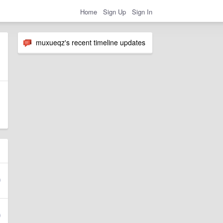
Home
Sign Up
Sign In
muxueqz's recent timeline updates