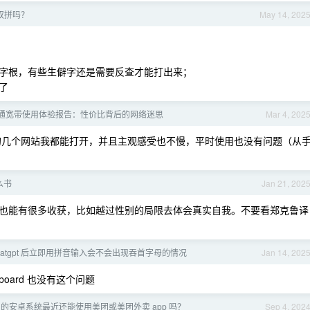
双拼吗？
May 14, 202
字根，有些生僻字还是需要反查才能打出来；
了
通宽带使用体验报告：性价比背后的网络迷思
Mar 4, 202
，但你发的几个网站我都能打开，并且主观感受也不慢，平时使用也没有问题（从
么书
Jan 21, 202
也能有很多收获，比如越过性别的局限去体会真实自我。不要看郑克鲁译
hatgpt 后立即用拼音输入会不会出现吞首字母的情况
Jan 14, 202
d+Gboard 也没有这个问题
原生的安卓系统最近还能使用美团或美团外卖 app 吗？
Sep 4, 202