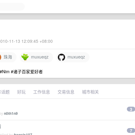
010-11-13 12:09:45 +08:00
珠海
muxueqz
muxueqz
#Lua #Nim #诸子百家爱好者
术话题
好玩
工作信息
交易信息
城市相关
3
 by
n0th1n9
清
7
eplied by
frencis107