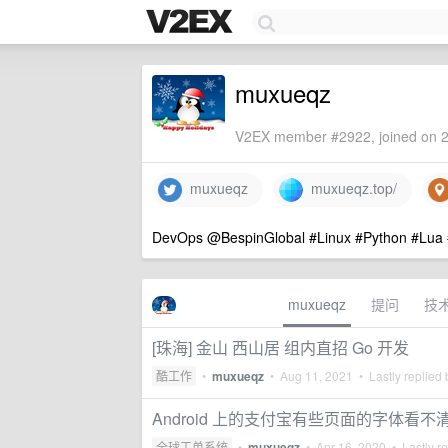
muxueqz
V2EX member #2922, joined on 2
muxueqz
muxueqz.top/
DevOps @BespinGlobal #Linux #Python 
muxueqz
提问
技
[珠海] 金山 西山居 组内直招 Go 开发
酷工作
•
muxueqz
•
Aug 11, 2021
• Lastly replied
Android 上的支付宝有些页面的字体看不
全球工单系统
•
muxueqz
•
Apr 16, 2020
• Lastly r