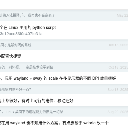
信输入法投降🏳️， 我再也不当嘉豪了
May 2
x 里用的 python script
a93c12ace36f0c407fe31a
x 桌面才是最封闭的系统.
Dec 15, 202
 中配置快捷键
没调好的，别怀疑，一定是技术没学到位
Oct 18, 202
好，我用 wayland + sway 的 scale 在多显示器的不同 DPI 效果很好
商哪家的信号好一点？
Sep 18, 202
号主观上都很好，有时比同行的电信、移动还好
年了， Linux 桌面下的远程能力依旧是一坨屎
Aug 29, 202
在用 wayland 也不知用什么方案，有点想基于 webrtc 改一个