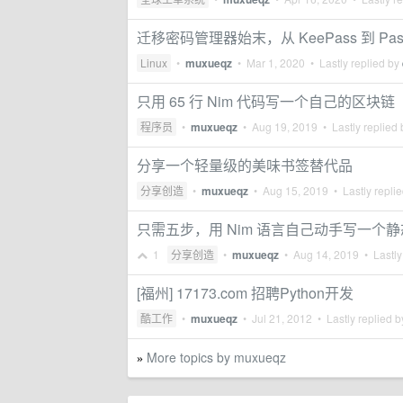
迁移密码管理器始末，从 KeePass 到 Pas
Linux
•
muxueqz
•
Mar 1, 2020
• Lastly replied by
只用 65 行 Nim 代码写一个自己的区块链
程序员
•
muxueqz
•
Aug 19, 2019
• Lastly replied
分享一个轻量级的美味书签替代品
分享创造
•
muxueqz
•
Aug 15, 2019
• Lastly repli
只需五步，用 Nim 语言自己动手写一个
1
分享创造
•
muxueqz
•
Aug 14, 2019
• Lastly
[福州] 17173.com 招聘Python开发
酷工作
•
muxueqz
•
Jul 21, 2012
• Lastly replied 
More topics by muxueqz
»