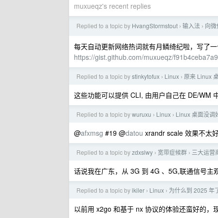
muxueqz's recent replies
Replied to a topic by
HvangStormstout
输入法
向微
›
›
每天自动更新网络热词就有月鳞绮纪啦，写了一个在 Linu
https://gist.github.com/muxueqz/f91b4ceba7
Replied to a topic by
stinkytofux
Linux
原来 Linu
›
›
这些功能可以提供 CLI, 由用户自己在 DE/WM
Replied to a topic by
wuruxu
Linux
Linux 桌面
›
›
@
afxmsg
#19 @
datou
xrandr scale 效果不太
Replied to a topic by
zdxslwy
宽带症候群
三大运营
›
›
话说我在广东，从 3G 到 4G 、5G,联通信
Replied to a topic by
ikiler
Linux
为什么到 2025 
›
›
以前用 x2go 和基于 nx 协议的体验还蛮好的，现