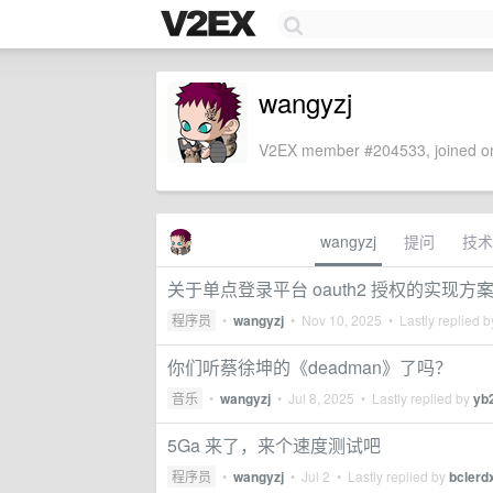
wangyzj
V2EX member #204533, joined on
wangyzj
提问
技术
关于单点登录平台 oauth2 授权的实现
程序员
•
wangyzj
•
Nov 10, 2025
• Lastly replied 
你们听蔡徐坤的《deadman》了吗？
音乐
•
wangyzj
•
Jul 8, 2025
• Lastly replied by
yb
5Ga 来了，来个速度测试吧
程序员
•
wangyzj
•
Jul 2
• Lastly replied by
bclerd