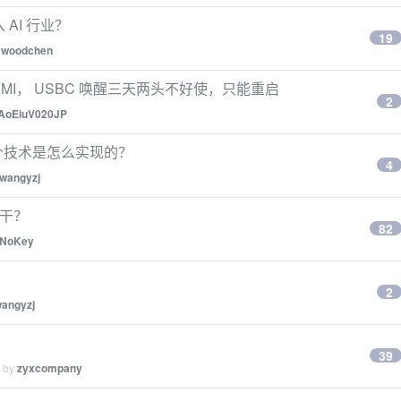
 AI 行业？
19
y
woodchen
HDMI， USBC 唤醒三天两头不好使，只能重启
2
AoEiuV020JP
这个技术是怎么实现的？
4
wangyzj
助干？
82
NoKey
2
angyzj
39
d by
zyxcompany