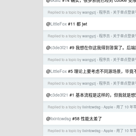
@
skallz
#14 确实，很多系统已经对 cookie 受
Replied to a topic by
wangyzj
程序员
关于单点登录平
›
›
@
LittleFox
#11 都 jwt
Replied to a topic by
wangyzj
程序员
关于单点登录平
›
›
@
c3de3f21
#9 我想在你这我得到答案了。后端
Replied to a topic by
wangyzj
程序员
关于单点登录平
›
›
@
LittleFox
#5 理论上要考虑不同源场景，毕竟
Replied to a topic by
wangyzj
程序员
关于单点登录平
›
›
@
c3de3f21
#1 基本流程是这样的，但我就是想知
Replied to a topic by
lixintcwdsg
Apple
用了 10 
›
›
@
lixintcwdsg
#58 性能太差了
Replied to a topic by
lixintcwdsg
Apple
用了 10 
›
›