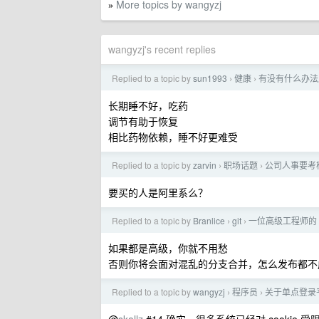
More topics by wangyzj
»
wangyzj's recent replies
Replied to a topic by
sun1993
健康
有没有什么办法
›
›
长期睡不好，吃药
调节有助于恢复
相比药物依赖，睡不好更难受
Replied to a topic by
zarvin
职场话题
公司人事要考
›
›
要买的人是阿里系么？
Replied to a topic by
Branlice
git
一位高级工程师的 
›
›
如果都是高级，你就不用愁
否则你将会面对混乱的分支合并，怎么发布都不
Replied to a topic by
wangyzj
程序员
关于单点登录平
›
›