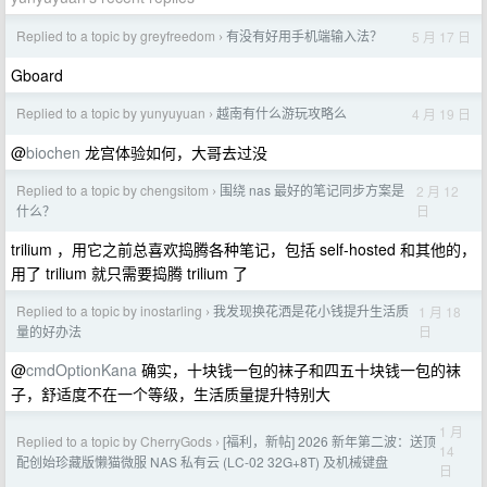
Replied to a topic by greyfreedom
有没有好用手机端输入法？
5 月 17 日
›
Gboard
Replied to a topic by yunyuyuan
越南有什么游玩攻略么
4 月 19 日
›
@
biochen
龙宫体验如何，大哥去过没
Replied to a topic by chengsitom
围绕 nas 最好的笔记同步方案是
2 月 12
›
日
什么？
trilium ，用它之前总喜欢捣腾各种笔记，包括 self-hosted 和其他的，
用了 trilium 就只需要捣腾 trilium 了
Replied to a topic by inostarling
我发现换花洒是花小钱提升生活质
1 月 18
›
日
量的好办法
@
cmdOptionKana
确实，十块钱一包的袜子和四五十块钱一包的袜
子，舒适度不在一个等级，生活质量提升特别大
1 月
Replied to a topic by CherryGods
[福利，新帖] 2026 新年第二波：送顶
›
14
配创始珍藏版懒猫微服 NAS 私有云 (LC-02 32G+8T) 及机械键盘
日